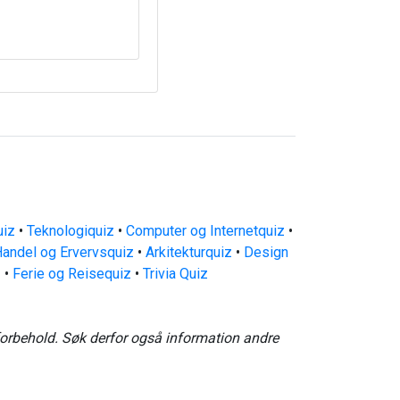
uiz
•
Teknologiquiz
•
Computer og Internetquiz
•
andel og Ervervsquiz
•
Arkitekturquiz
•
Design
z
•
Ferie og Reisequiz
•
Trivia Quiz
forbehold. Søk derfor også information andre