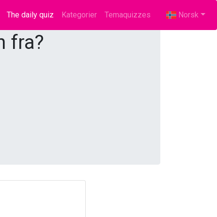
The daily quiz
(current)
Kategorier
Temaquizzes
Norsk
 fra?