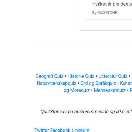
Hvilket år ble den 
By QUIZSTONE
Geografi Quiz
•
Historie Quiz
•
Litteratur Quiz
•
Naturvitenskapquiz
•
Ord og Språkquiz
•
Kunst
og Motequiz
•
Mennesketquiz
•
R
QuizStone er en quizhjemmeside og ikke et l
Twitter
Facebook
LinkedIn