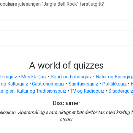
populære julesangen "Jingle Bell Rock" først utgitt?
A world of quizzes
Filmquiz
•
Musikk Quiz
•
Sport og Fritidsquiz
•
Natur og Biologiq
 og Kulturquiz
•
Gastronomiquiz
•
Samfunnsquiz
•
Politikkquiz
•
H
eligion, Kultur og Tradisjonsquiz
•
TV og Radioquiz
•
Sladderqui
Disclaimer
eksikon. Spørsmål og svars riktighet bør derfor tas med kraftig 
steder.