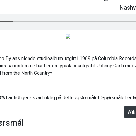
Nashvi
ob Dylans niende studioalbum, utgitt i 1969 på Columbia Records
ans sangstemme har her en typisk countrystil. Johnny Cash medv
l from the North Country».
% har tidligere svart riktig på dette spørsmålet. Spørsmålet er 
Wik
ørsmål