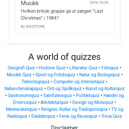
Musikk
2010-10-26
Hvilken britisk gruppe ga ut sangen "Last
Christmas" i 1984?
By QUIZSTONE
A world of quizzes
Geografi Quiz
•
Historie Quiz
•
Litteratur Quiz
•
Filmquiz
•
Musikk Quiz
•
Sport og Fritidsquiz
•
Natur og Biologiquiz
•
Teknologiquiz
•
Computer og Internetquiz
•
Naturvitenskapquiz
•
Ord og Språkquiz
•
Kunst og Kulturquiz
•
Gastronomiquiz
•
Samfunnsquiz
•
Politikkquiz
•
Handel og
Ervervsquiz
•
Arkitekturquiz
•
Design og Motequiz
•
Mennesketquiz
•
Religion, Kultur og Tradisjonsquiz
•
TV og
Radioquiz
•
Sladderquiz
•
Ferie og Reisequiz
•
Trivia Quiz
Disclaimer