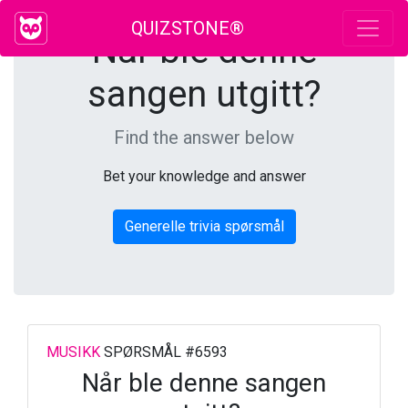
QUIZSTONE®
Når ble denne
sangen utgitt?
Find the answer below
Bet your knowledge and answer
Generelle trivia spørsmål
MUSIKK
SPØRSMÅL #6593
Når ble denne sangen