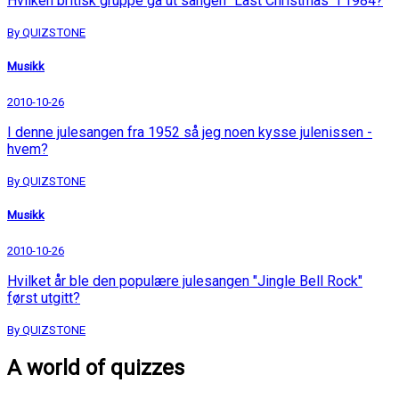
Hvilken britisk gruppe ga ut sangen "Last Christmas" i 1984?
By QUIZSTONE
Musikk
2010-10-26
I denne julesangen fra 1952 så jeg noen kysse julenissen -
hvem?
By QUIZSTONE
Musikk
2010-10-26
Hvilket år ble den populære julesangen "Jingle Bell Rock"
først utgitt?
By QUIZSTONE
A world of quizzes