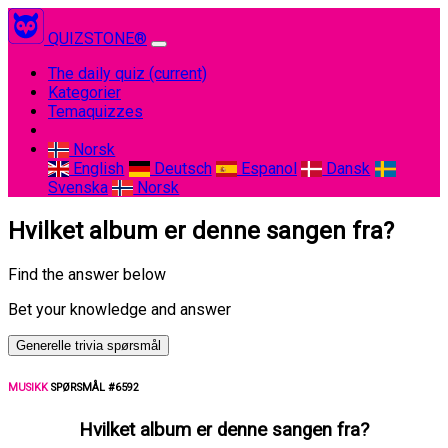
QUIZSTONE®
The daily quiz
(current)
Kategorier
Temaquizzes
Norsk
English
Deutsch
Espanol
Dansk
Svenska
Norsk
Hvilket album er denne sangen fra?
Find the answer below
Bet your knowledge and answer
Generelle trivia spørsmål
MUSIKK
SPØRSMÅL #6592
Hvilket album er denne sangen fra?