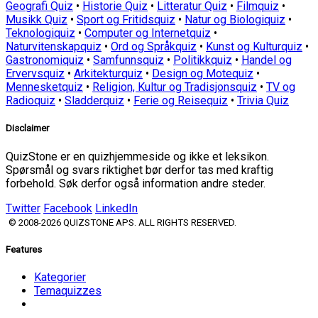
Geografi Quiz
•
Historie Quiz
•
Litteratur Quiz
•
Filmquiz
•
Musikk Quiz
•
Sport og Fritidsquiz
•
Natur og Biologiquiz
•
Teknologiquiz
•
Computer og Internetquiz
•
Naturvitenskapquiz
•
Ord og Språkquiz
•
Kunst og Kulturquiz
•
Gastronomiquiz
•
Samfunnsquiz
•
Politikkquiz
•
Handel og
Ervervsquiz
•
Arkitekturquiz
•
Design og Motequiz
•
Mennesketquiz
•
Religion, Kultur og Tradisjonsquiz
•
TV og
Radioquiz
•
Sladderquiz
•
Ferie og Reisequiz
•
Trivia Quiz
Disclaimer
QuizStone er en quizhjemmeside og ikke et leksikon.
Spørsmål og svars riktighet bør derfor tas med kraftig
forbehold. Søk derfor også information andre steder.
Twitter
Facebook
LinkedIn
© 2008-2026 QUIZSTONE APS. ALL RIGHTS RESERVED.
Features
Kategorier
Temaquizzes