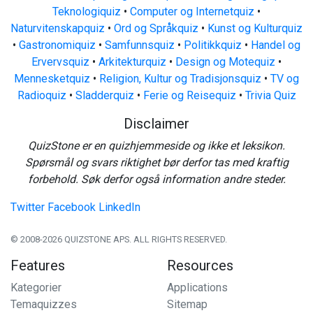
Teknologiquiz
•
Computer og Internetquiz
•
Naturvitenskapquiz
•
Ord og Språkquiz
•
Kunst og Kulturquiz
•
Gastronomiquiz
•
Samfunnsquiz
•
Politikkquiz
•
Handel og
Ervervsquiz
•
Arkitekturquiz
•
Design og Motequiz
•
Mennesketquiz
•
Religion, Kultur og Tradisjonsquiz
•
TV og
Radioquiz
•
Sladderquiz
•
Ferie og Reisequiz
•
Trivia Quiz
Disclaimer
QuizStone er en quizhjemmeside og ikke et leksikon.
Spørsmål og svars riktighet bør derfor tas med kraftig
forbehold. Søk derfor også information andre steder.
Twitter
Facebook
LinkedIn
© 2008-2026 QUIZSTONE APS. ALL RIGHTS RESERVED.
Features
Resources
Kategorier
Applications
Temaquizzes
Sitemap