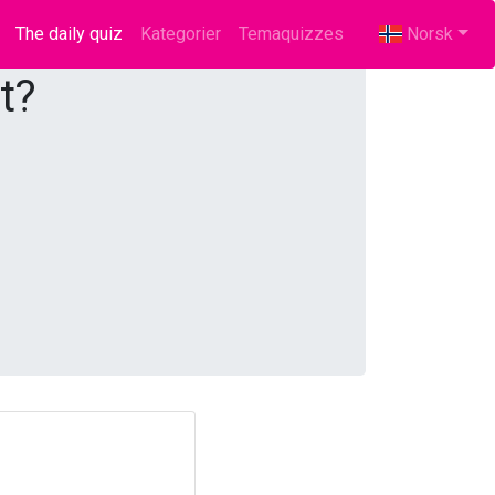
The daily quiz
(current)
Kategorier
Temaquizzes
Norsk
t?