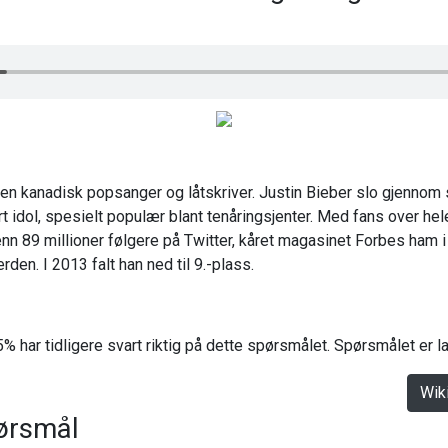
en kanadisk popsanger og låtskriver. Justin Bieber slo gjennom 
ort idol, spesielt populær blant tenåringsjenter. Med fans over he
enn 89 millioner følgere på Twitter, kåret magasinet Forbes ham i 
rden. I 2013 falt han ned til 9.-plass.
% har tidligere svart riktig på dette spørsmålet. Spørsmålet er 
Wik
ørsmål