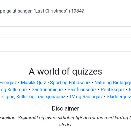
ppe ga ut sangen "Last Christmas" i 1984?
A world of quizzes
Filmquiz
•
Musikk Quiz
•
Sport og Fritidsquiz
•
Natur og Biologiq
 og Kulturquiz
•
Gastronomiquiz
•
Samfunnsquiz
•
Politikkquiz
•
H
eligion, Kultur og Tradisjonsquiz
•
TV og Radioquiz
•
Sladderqui
Disclaimer
eksikon. Spørsmål og svars riktighet bør derfor tas med kraftig 
steder.