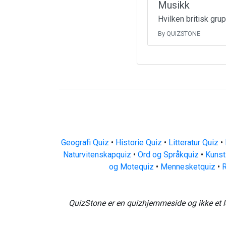
Musikk
Hvilken britisk gru
By QUIZSTONE
Geografi Quiz
•
Historie Quiz
•
Litteratur Quiz
•
Naturvitenskapquiz
•
Ord og Språkquiz
•
Kunst
og Motequiz
•
Mennesketquiz
•
R
QuizStone er en quizhjemmeside og ikke et l