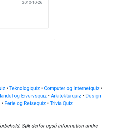
2010-10-26
uiz
•
Teknologiquiz
•
Computer og Internetquiz
•
andel og Ervervsquiz
•
Arkitekturquiz
•
Design
z
•
Ferie og Reisequiz
•
Trivia Quiz
forbehold. Søk derfor også information andre