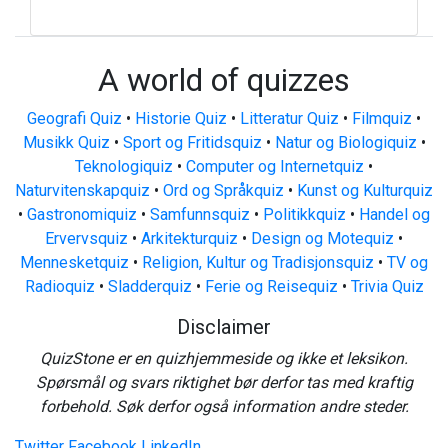
A world of quizzes
Geografi Quiz
•
Historie Quiz
•
Litteratur Quiz
•
Filmquiz
•
Musikk Quiz
•
Sport og Fritidsquiz
•
Natur og Biologiquiz
•
Teknologiquiz
•
Computer og Internetquiz
•
Naturvitenskapquiz
•
Ord og Språkquiz
•
Kunst og Kulturquiz
•
Gastronomiquiz
•
Samfunnsquiz
•
Politikkquiz
•
Handel og
Ervervsquiz
•
Arkitekturquiz
•
Design og Motequiz
•
Mennesketquiz
•
Religion, Kultur og Tradisjonsquiz
•
TV og
Radioquiz
•
Sladderquiz
•
Ferie og Reisequiz
•
Trivia Quiz
Disclaimer
QuizStone er en quizhjemmeside og ikke et leksikon.
Spørsmål og svars riktighet bør derfor tas med kraftig
forbehold. Søk derfor også information andre steder.
Twitter
Facebook
LinkedIn