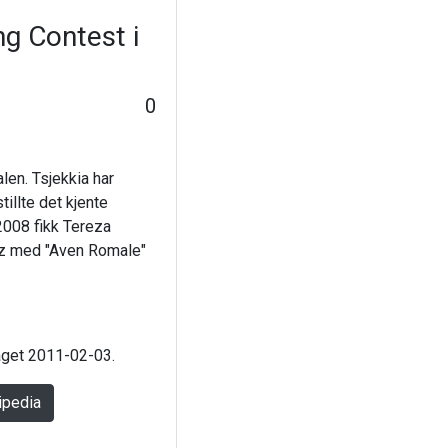
ng Contest i
0
len. Tsjekkia har
illte det kjente
2008 fikk Tereza
cz med "Aven Romale"
laget 2011-02-03.
ipedia