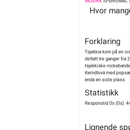
MUSIKK
SPØRSMÅL 
Hvor mange 
Forklaring
Tsjekkia kom på en sis
deltatt tre ganger fra
tsjekkiske rockebande
Kerndlová med popsang
enda en siste plass.
Statistikk
Responstid 0s (0s). 44
Lignende sp