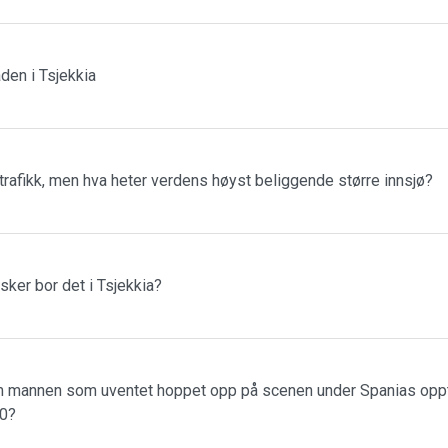
den i Tsjekkia
rafikk, men hva heter verdens høyst beliggende større innsjø?
er bor det i Tsjekkia?
om mannen som uventet hoppet opp på scenen under Spanias oppt
10?