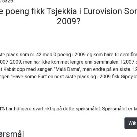
#5326
poeng fikk Tsjekkia i Eurovision So
2009?
te plass som nr. 42 med 0 poeng i 2009 og kom bare til semifina
 2007-2009, men har ikke kommet lengre enn semifinalen. I 2007 st
t Kabát opp med sangen "Malá Dama", men endte på en siste. I 
en "Have some Fun" en nest siste plass og i 2009 fikk Gipsy.
% har tidligere svart riktig på dette spørsmålet. Spørsmålet er 
Wik
ørsmål