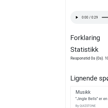
Forklaring
Statistikk
Responstid 0s (0s). 10
Lignende sp
Musikk
"Jingle Bells" er e
By QUIZSTONE