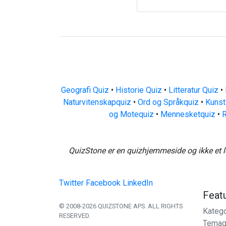
Geografi Quiz
•
Historie Quiz
•
Litteratur Quiz
•
Naturvitenskapquiz
•
Ord og Språkquiz
•
Kunst
og Motequiz
•
Mennesketquiz
•
R
QuizStone er en quizhjemmeside og ikke et l
Twitter
Facebook
LinkedIn
Feat
© 2008-2026 QUIZSTONE APS. ALL RIGHTS
Katego
RESERVED.
Temaq