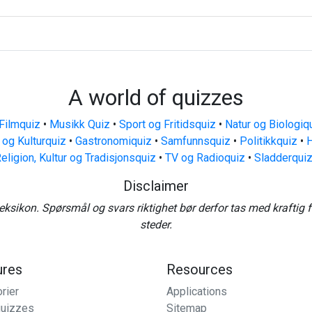
A world of quizzes
Filmquiz
•
Musikk Quiz
•
Sport og Fritidsquiz
•
Natur og Biologiq
 og Kulturquiz
•
Gastronomiquiz
•
Samfunnsquiz
•
Politikkquiz
•
H
eligion, Kultur og Tradisjonsquiz
•
TV og Radioquiz
•
Sladderqui
Disclaimer
eksikon. Spørsmål og svars riktighet bør derfor tas med kraftig 
steder.
ures
Resources
rier
Applications
uizzes
Sitemap