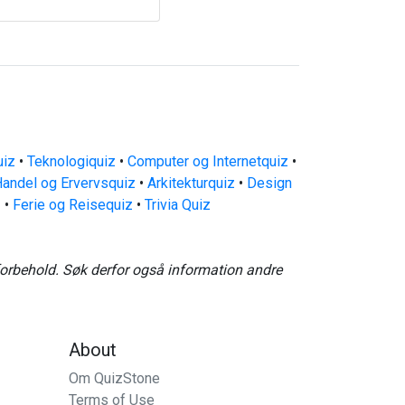
uiz
•
Teknologiquiz
•
Computer og Internetquiz
•
andel og Ervervsquiz
•
Arkitekturquiz
•
Design
z
•
Ferie og Reisequiz
•
Trivia Quiz
forbehold. Søk derfor også information andre
About
Om QuizStone
Terms of Use