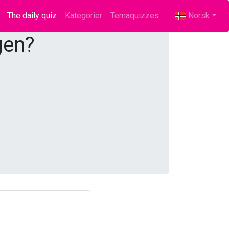
The daily quiz
(current)
Kategorier
Temaquizzes
Norsk
gen?