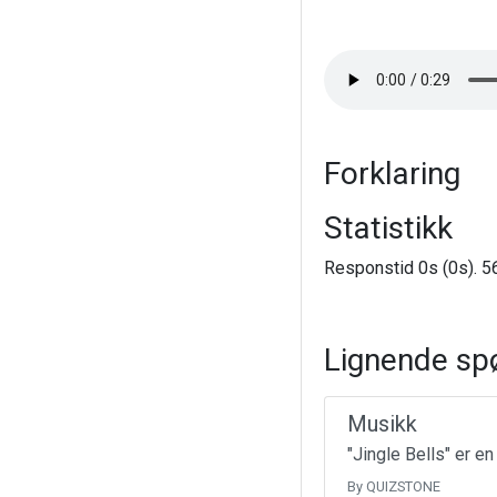
Forklaring
Statistikk
Responstid 0s (0s). 56
Lignende sp
Musikk
"Jingle Bells" er e
By QUIZSTONE