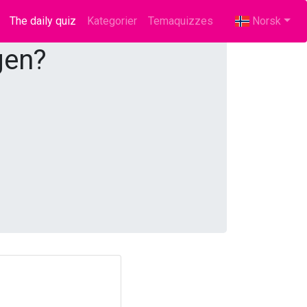
The daily quiz
(current)
Kategorier
Temaquizzes
Norsk
gen?