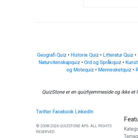
Geografi Quiz
•
Historie Quiz
•
Litteratur Quiz
•
Naturvitenskapquiz
•
Ord og Språkquiz
•
Kunst
og Motequiz
•
Mennesketquiz
•
R
QuizStone er en quizhjemmeside og ikke et l
Twitter
Facebook
LinkedIn
Feat
© 2008-2026 QUIZSTONE APS. ALL RIGHTS
Katego
RESERVED.
Temaq