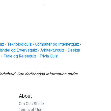
uiz
•
Teknologiquiz
•
Computer og Internetquiz
•
andel og Ervervsquiz
•
Arkitekturquiz
•
Design
z
•
Ferie og Reisequiz
•
Trivia Quiz
forbehold. Søk derfor også information andre
About
Om QuizStone
Terms of Use