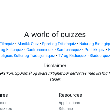
A world of quizzes
Filmquiz
•
Musikk Quiz
•
Sport og Fritidsquiz
•
Natur og Biologiq
 og Kulturquiz
•
Gastronomiquiz
•
Samfunnsquiz
•
Politikkquiz
•
H
eligion, Kultur og Tradisjonsquiz
•
TV og Radioquiz
•
Sladderqui
Disclaimer
eksikon. Spørsmål og svars riktighet bør derfor tas med kraftig 
steder.
ures
Resources
rier
Applications
uizzes
Sitemap