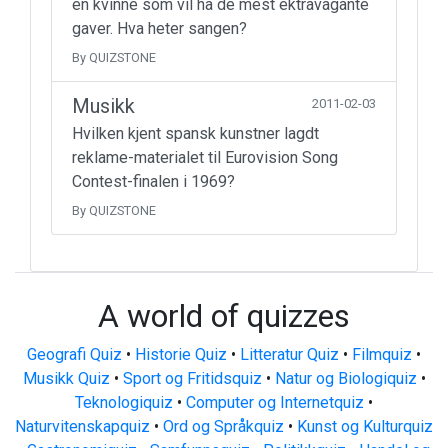
en kvinne som vil ha de mest ektravagante
gaver. Hva heter sangen?
By QUIZSTONE
Musikk
2011-02-03
Hvilken kjent spansk kunstner lagdt
reklame-materialet til Eurovision Song
Contest-finalen i 1969?
By QUIZSTONE
A world of quizzes
Geografi Quiz
•
Historie Quiz
•
Litteratur Quiz
•
Filmquiz
•
Musikk Quiz
•
Sport og Fritidsquiz
•
Natur og Biologiquiz
•
Teknologiquiz
•
Computer og Internetquiz
•
Naturvitenskapquiz
•
Ord og Språkquiz
•
Kunst og Kulturquiz