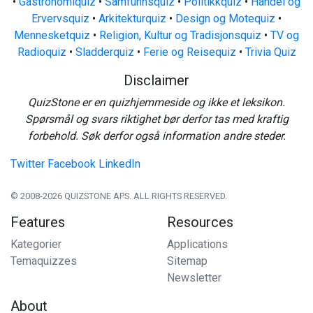
•
Gastronomiquiz
•
Samfunnsquiz
•
Politikkquiz
•
Handel og
Ervervsquiz
•
Arkitekturquiz
•
Design og Motequiz
•
Mennesketquiz
•
Religion, Kultur og Tradisjonsquiz
•
TV og
Radioquiz
•
Sladderquiz
•
Ferie og Reisequiz
•
Trivia Quiz
Disclaimer
QuizStone er en quizhjemmeside og ikke et leksikon.
Spørsmål og svars riktighet bør derfor tas med kraftig
forbehold. Søk derfor også information andre steder.
Twitter
Facebook
LinkedIn
© 2008-2026 QUIZSTONE APS. ALL RIGHTS RESERVED.
Features
Resources
Kategorier
Applications
Temaquizzes
Sitemap
Newsletter
About