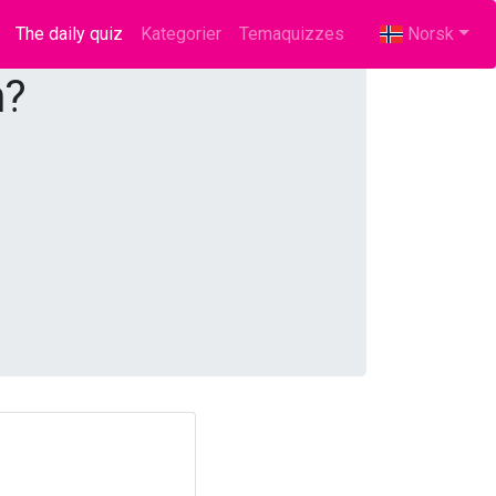
The daily quiz
(current)
Kategorier
Temaquizzes
Norsk
n?