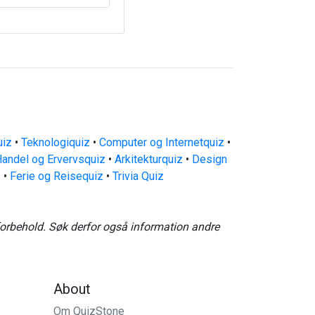
uiz
•
Teknologiquiz
•
Computer og Internetquiz
•
andel og Ervervsquiz
•
Arkitekturquiz
•
Design
z
•
Ferie og Reisequiz
•
Trivia Quiz
forbehold. Søk derfor også information andre
About
Om QuizStone