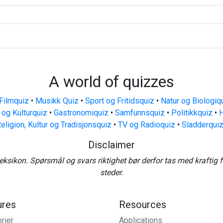
A world of quizzes
Filmquiz
•
Musikk Quiz
•
Sport og Fritidsquiz
•
Natur og Biologiq
 og Kulturquiz
•
Gastronomiquiz
•
Samfunnsquiz
•
Politikkquiz
•
H
eligion, Kultur og Tradisjonsquiz
•
TV og Radioquiz
•
Sladderqui
Disclaimer
eksikon. Spørsmål og svars riktighet bør derfor tas med kraftig 
steder.
ures
Resources
rier
Applications