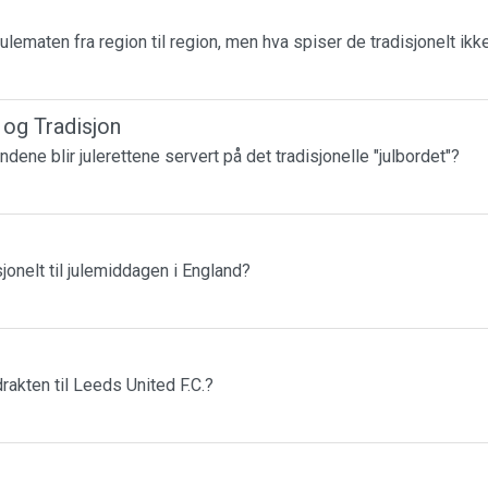
julematen fra region til region, men hva spiser de tradisjonelt ikk
r og Tradisjon
andene blir julerettene servert på det tradisjonelle "julbordet"?
jonelt til julemiddagen i England?
rakten til Leeds United F.C.?