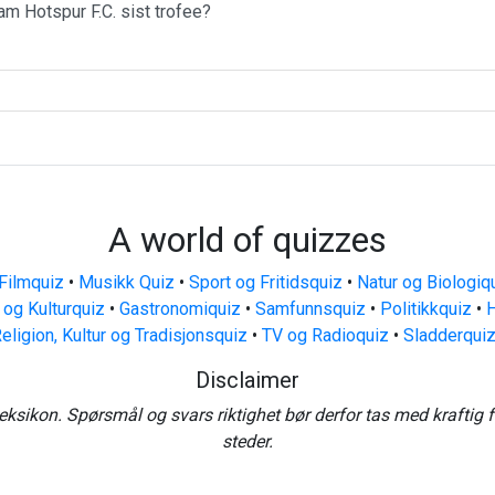
am Hotspur F.C. sist trofee?
A world of quizzes
Filmquiz
•
Musikk Quiz
•
Sport og Fritidsquiz
•
Natur og Biologiq
 og Kulturquiz
•
Gastronomiquiz
•
Samfunnsquiz
•
Politikkquiz
•
H
eligion, Kultur og Tradisjonsquiz
•
TV og Radioquiz
•
Sladderqui
Disclaimer
eksikon. Spørsmål og svars riktighet bør derfor tas med kraftig 
steder.