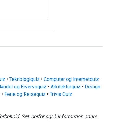
uiz
•
Teknologiquiz
•
Computer og Internetquiz
•
andel og Ervervsquiz
•
Arkitekturquiz
•
Design
z
•
Ferie og Reisequiz
•
Trivia Quiz
forbehold. Søk derfor også information andre