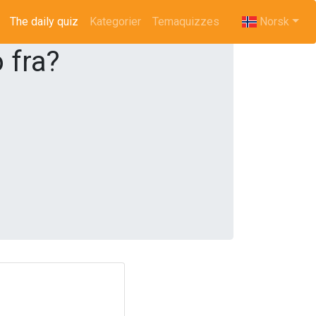
The daily quiz
(current)
Kategorier
Temaquizzes
Norsk
 fra?