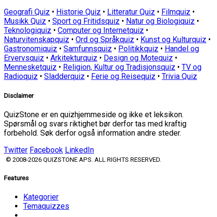
Geografi Quiz
•
Historie Quiz
•
Litteratur Quiz
•
Filmquiz
•
Musikk Quiz
•
Sport og Fritidsquiz
•
Natur og Biologiquiz
•
Teknologiquiz
•
Computer og Internetquiz
•
Naturvitenskapquiz
•
Ord og Språkquiz
•
Kunst og Kulturquiz
•
Gastronomiquiz
•
Samfunnsquiz
•
Politikkquiz
•
Handel og
Ervervsquiz
•
Arkitekturquiz
•
Design og Motequiz
•
Mennesketquiz
•
Religion, Kultur og Tradisjonsquiz
•
TV og
Radioquiz
•
Sladderquiz
•
Ferie og Reisequiz
•
Trivia Quiz
Disclaimer
QuizStone er en quizhjemmeside og ikke et leksikon.
Spørsmål og svars riktighet bør derfor tas med kraftig
forbehold. Søk derfor også information andre steder.
Twitter
Facebook
LinkedIn
© 2008-2026 QUIZSTONE APS. ALL RIGHTS RESERVED.
Features
Kategorier
Temaquizzes