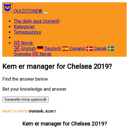
QUIZSTONE®
The daily quiz
(current)
Kategorier
Temaquizzes
Norsk
English
Deutsch
Espanol
Dansk
Svenska
Norsk
Kem er manager for Chelsea 2019?
Find the answer below
Bet your knowledge and answer
Generelle trivia spørsmål
SPORT OG FRITID
SPØRSMÅL #25817
Kem er manager for Chelsea 2019?