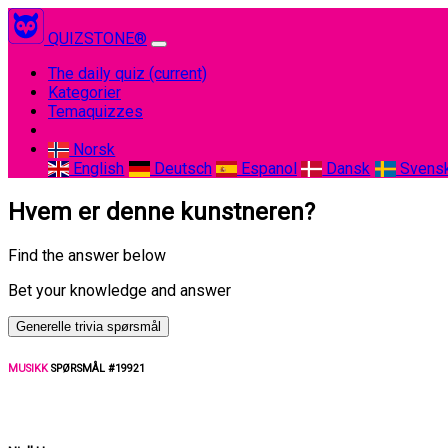
QUIZSTONE®
The daily quiz
(current)
Kategorier
Temaquizzes
Norsk
English
Deutsch
Espanol
Dansk
Svens
Hvem er denne kunstneren?
Find the answer below
Bet your knowledge and answer
Generelle trivia spørsmål
MUSIKK
SPØRSMÅL #19921