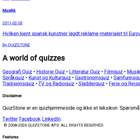
Musikk
2011-02-03
Hvilken kjent spansk kunstner lagdt reklame-materialet til Euro
By QUIZSTONE
A world of quizzes
Geografi Quiz
•
Historie Quiz
•
Litteratur Quiz
•
Filmquiz
•
Musik
Språkquiz
•
Kunst og Kulturquiz
•
Gastronomiquiz
•
Samfunnsqu
Tradisjonsquiz
•
TV og Radioquiz
•
Sladderquiz
•
Ferie og Reis
Disclaimer
QuizStone er en quizhjemmeside og ikke et leksikon. Spørsmål o
Twitter
Facebook
LinkedIn
© 2008-2026 QUIZSTONE APS. ALL RIGHTS RESERVED.
Features