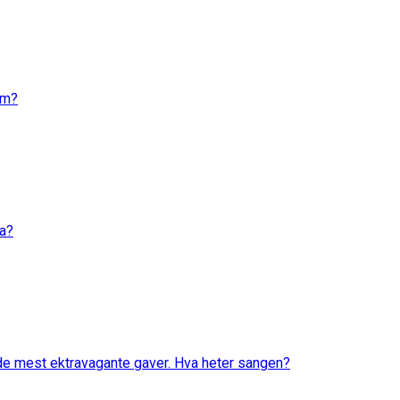
em?
va?
 de mest ektravagante gaver. Hva heter sangen?