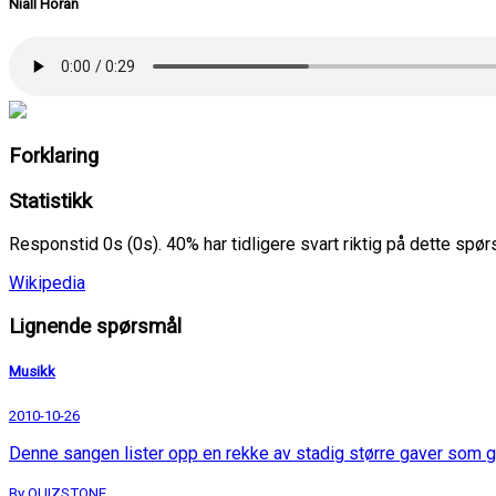
Niall Horan
Forklaring
Statistikk
Responstid 0s (0s). 40% har tidligere svart riktig på dette spø
Wikipedia
Lignende spørsmål
Musikk
2010-10-26
Denne sangen lister opp en rekke av stadig større gaver som g
By QUIZSTONE