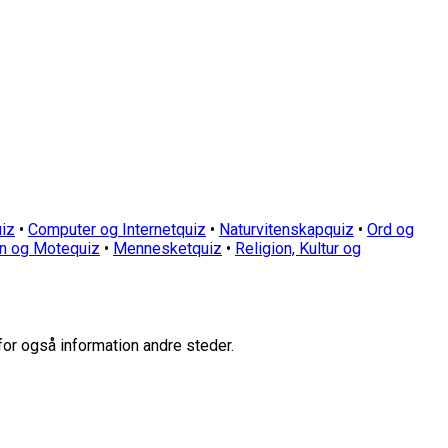
iz
•
Computer og Internetquiz
•
Naturvitenskapquiz
•
Ord og
n og Motequiz
•
Mennesketquiz
•
Religion, Kultur og
for også information andre steder.