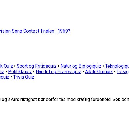
vision Song Contest-finalen i 1969?
k Quiz
•
Sport og Fritidsquiz
•
Natur og Biologiquiz
•
Teknologiqu
iz
•
Politikkquiz
•
Handel og Ervervsquiz
•
Arkitekturquiz
•
Desig
equiz
•
Trivia Quiz
g svars riktighet bør derfor tas med kraftig forbehold. Søk der