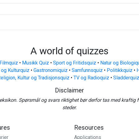
A world of quizzes
Filmquiz
•
Musikk Quiz
•
Sport og Fritidsquiz
•
Natur og Biologiq
 og Kulturquiz
•
Gastronomiquiz
•
Samfunnsquiz
•
Politikkquiz
•
H
eligion, Kultur og Tradisjonsquiz
•
TV og Radioquiz
•
Sladderqui
Disclaimer
eksikon. Spørsmål og svars riktighet bør derfor tas med kraftig 
steder.
ures
Resources
rier
Applications