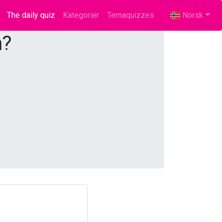
The daily quiz
(current)
Kategorier
Temaquizzes
Norsk
n?