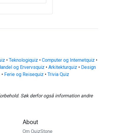
uiz
•
Teknologiquiz
•
Computer og Internetquiz
•
andel og Ervervsquiz
•
Arkitekturquiz
•
Design
z
•
Ferie og Reisequiz
•
Trivia Quiz
forbehold. Søk derfor også information andre
About
Om QuizStone