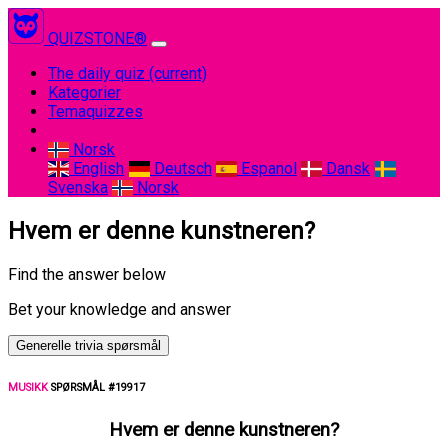
QUIZSTONE®
The daily quiz
(current)
Kategorier
Temaquizzes
Norsk
English
Deutsch
Espanol
Dansk
Svenska
Norsk
Hvem er denne kunstneren?
Find the answer below
Bet your knowledge and answer
Generelle trivia spørsmål
MUSIKK
SPØRSMÅL #19917
Hvem er denne kunstneren?