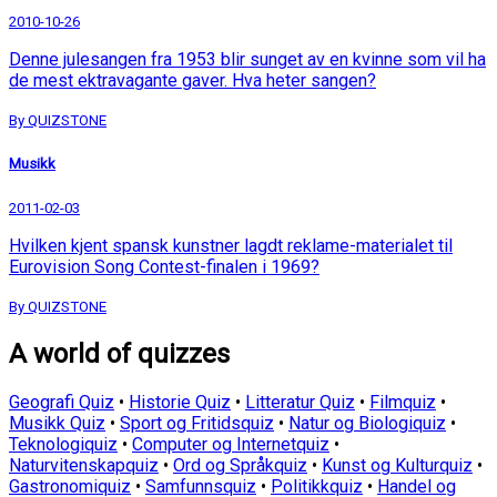
2010-10-26
Denne julesangen fra 1953 blir sunget av en kvinne som vil ha
de mest ektravagante gaver. Hva heter sangen?
By QUIZSTONE
Musikk
2011-02-03
Hvilken kjent spansk kunstner lagdt reklame-materialet til
Eurovision Song Contest-finalen i 1969?
By QUIZSTONE
A world of quizzes
Geografi Quiz
•
Historie Quiz
•
Litteratur Quiz
•
Filmquiz
•
Musikk Quiz
•
Sport og Fritidsquiz
•
Natur og Biologiquiz
•
Teknologiquiz
•
Computer og Internetquiz
•
Naturvitenskapquiz
•
Ord og Språkquiz
•
Kunst og Kulturquiz
•
Gastronomiquiz
•
Samfunnsquiz
•
Politikkquiz
•
Handel og