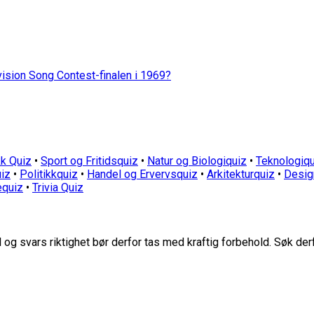
vision Song Contest-finalen i 1969?
k Quiz
•
Sport og Fritidsquiz
•
Natur og Biologiquiz
•
Teknologiqu
iz
•
Politikkquiz
•
Handel og Ervervsquiz
•
Arkitekturquiz
•
Desig
equiz
•
Trivia Quiz
g svars riktighet bør derfor tas med kraftig forbehold. Søk der