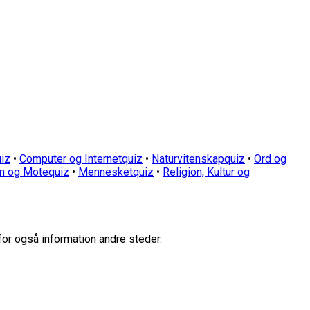
iz
•
Computer og Internetquiz
•
Naturvitenskapquiz
•
Ord og
n og Motequiz
•
Mennesketquiz
•
Religion, Kultur og
for også information andre steder.