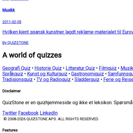
Musikk
2011-02-03
Hvilken kjent spansk kunstner lagdt reklame-materialet til Euro
By QUIZSTONE
A world of quizzes
Geografi Quiz
•
Historie Quiz
•
Litteratur Quiz
•
Filmquiz
•
Musik
Språkquiz
•
Kunst og Kulturquiz
•
Gastronomiquiz
•
Samfunnsqu
Tradisjonsquiz
•
TV og Radioquiz
•
Sladderquiz
•
Ferie og Reis
Disclaimer
QuizStone er en quizhjemmeside og ikke et leksikon. Spørsmål o
Twitter
Facebook
LinkedIn
© 2008-2026 QUIZSTONE APS. ALL RIGHTS RESERVED.
Features