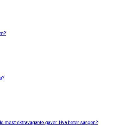
em?
va?
 de mest ektravagante gaver. Hva heter sangen?