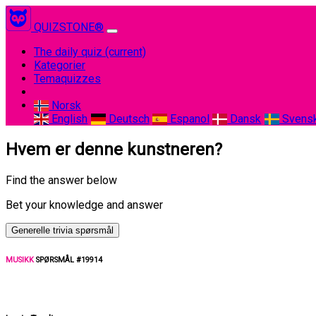
QUIZSTONE®
The daily quiz
(current)
Kategorier
Temaquizzes
Norsk
English
Deutsch
Espanol
Dansk
Svens
Hvem er denne kunstneren?
Find the answer below
Bet your knowledge and answer
Generelle trivia spørsmål
MUSIKK
SPØRSMÅL #19914