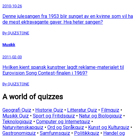
2010-10-26
Denne julesangen fra 1953 blir sunget av en kvinne som vil ha
de mest ektravagante gaver. Hva heter sangen?
By QUIZSTONE
Musikk
2011-02-03
Hvilken kjent spansk kunstner lagdt reklame-materialet til
Eurovision Song Contest-finalen i 1969?
By QUIZSTONE
A world of quizzes
Geografi Quiz
•
Historie Quiz
•
Litteratur Quiz
•
Filmquiz
•
Musikk Quiz
•
Sport og Fritidsquiz
•
Natur og Biologiquiz
•
Teknologiquiz
•
Computer og Internetquiz
•
Naturvitenskapquiz
•
Ord og Språkquiz
•
Kunst og Kulturquiz
•
Gastronomiquiz
•
Samfunnsquiz
•
Politikkquiz
•
Handel og