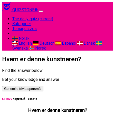
QUIZSTONE®
The daily quiz
(current)
Kategorier
Temaquizzes
Norsk
English
Deutsch
Espanol
Dansk
Svenska
Norsk
Hvem er denne kunstneren?
Find the answer below
Bet your knowledge and answer
Generelle trivia spørsmål
MUSIKK
SPØRSMÅL #19911
Hvem er denne kunstneren?