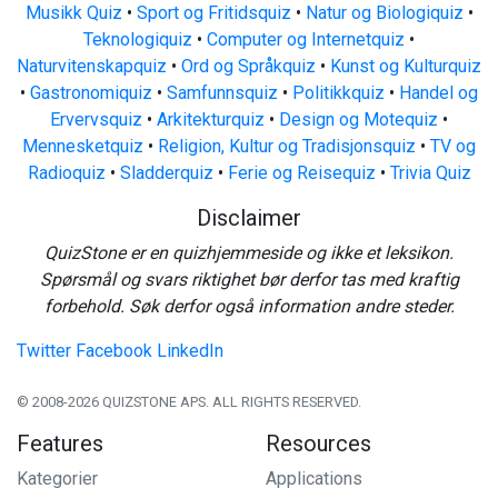
Musikk Quiz
•
Sport og Fritidsquiz
•
Natur og Biologiquiz
•
Teknologiquiz
•
Computer og Internetquiz
•
Naturvitenskapquiz
•
Ord og Språkquiz
•
Kunst og Kulturquiz
•
Gastronomiquiz
•
Samfunnsquiz
•
Politikkquiz
•
Handel og
Ervervsquiz
•
Arkitekturquiz
•
Design og Motequiz
•
Mennesketquiz
•
Religion, Kultur og Tradisjonsquiz
•
TV og
Radioquiz
•
Sladderquiz
•
Ferie og Reisequiz
•
Trivia Quiz
Disclaimer
QuizStone er en quizhjemmeside og ikke et leksikon.
Spørsmål og svars riktighet bør derfor tas med kraftig
forbehold. Søk derfor også information andre steder.
Twitter
Facebook
LinkedIn
© 2008-2026 QUIZSTONE APS. ALL RIGHTS RESERVED.
Features
Resources
Kategorier
Applications