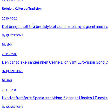
Religion, Kultur og Tradisjon
2010-10-26
Det bringer hell å få brødstykket som har en mynt gjemt inne i s
By QUIZSTONE
Musikk
2011-02-03
Den canadiske sangerinnen Céline Dion vant Eurovision Song C
By QUIZSTONE
Musikk
2011-02-03
Hvorfor fremførte Spania sitt bidrag 2 ganger i finalen i Eurov
By QUIZSTONE