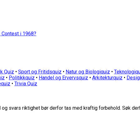
g Contest i 1968?
k Quiz
•
Sport og Fritidsquiz
•
Natur og Biologiquiz
•
Teknologiqu
iz
•
Politikkquiz
•
Handel og Ervervsquiz
•
Arkitekturquiz
•
Desig
equiz
•
Trivia Quiz
g svars riktighet bør derfor tas med kraftig forbehold. Søk der