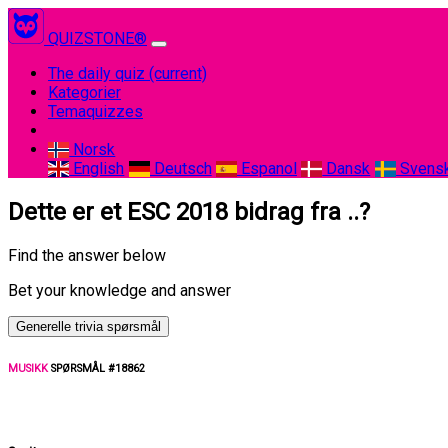
QUIZSTONE®
The daily quiz
(current)
Kategorier
Temaquizzes
Norsk
English
Deutsch
Espanol
Dansk
Svens
Dette er et ESC 2018 bidrag fra ..?
Find the answer below
Bet your knowledge and answer
Generelle trivia spørsmål
MUSIKK
SPØRSMÅL #18862