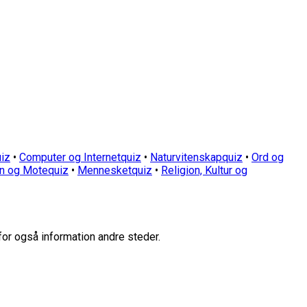
iz
•
Computer og Internetquiz
•
Naturvitenskapquiz
•
Ord og
n og Motequiz
•
Mennesketquiz
•
Religion, Kultur og
for også information andre steder.