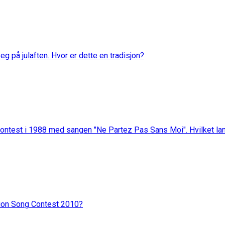
eg på julaften. Hvor er dette en tradisjon?
ontest i 1988 med sangen "Ne Partez Pas Sans Moi". Hvilket la
ision Song Contest 2010?