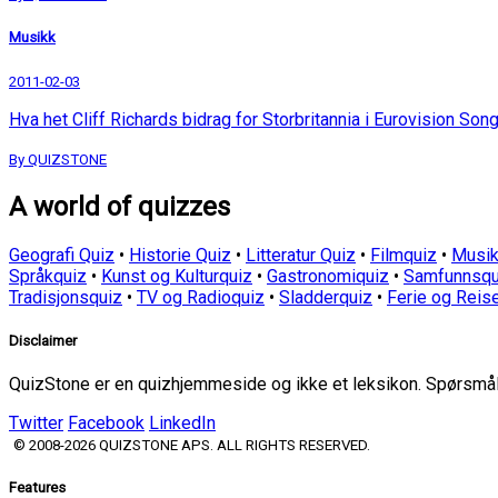
Musikk
2011-02-03
Hva het Cliff Richards bidrag for Storbritannia i Eurovision Son
By QUIZSTONE
A world of quizzes
Geografi Quiz
•
Historie Quiz
•
Litteratur Quiz
•
Filmquiz
•
Musik
Språkquiz
•
Kunst og Kulturquiz
•
Gastronomiquiz
•
Samfunnsqu
Tradisjonsquiz
•
TV og Radioquiz
•
Sladderquiz
•
Ferie og Reis
Disclaimer
QuizStone er en quizhjemmeside og ikke et leksikon. Spørsmål o
Twitter
Facebook
LinkedIn
© 2008-2026 QUIZSTONE APS. ALL RIGHTS RESERVED.
Features