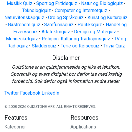
Musikk Quiz
•
Sport og Fritidsquiz
•
Natur og Biologiquiz
•
Teknologiquiz
•
Computer og Internetquiz
•
Naturvitenskapquiz
•
Ord og Språkquiz
•
Kunst og Kulturquiz
•
Gastronomiquiz
•
Samfunnsquiz
•
Politikkquiz
•
Handel og
Ervervsquiz
•
Arkitekturquiz
•
Design og Motequiz
•
Mennesketquiz
•
Religion, Kultur og Tradisjonsquiz
•
TV og
Radioquiz
•
Sladderquiz
•
Ferie og Reisequiz
•
Trivia Quiz
Disclaimer
QuizStone er en quizhjemmeside og ikke et leksikon.
Spørsmål og svars riktighet bør derfor tas med kraftig
forbehold. Søk derfor også information andre steder.
Twitter
Facebook
LinkedIn
© 2008-2026 QUIZSTONE APS. ALL RIGHTS RESERVED.
Features
Resources
Kategorier
Applications