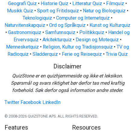
Geografi Quiz
•
Historie Quiz
•
Litteratur Quiz
•
Filmquiz
•
Musikk Quiz
•
Sport og Fritidsquiz
•
Natur og Biologiquiz
•
Teknologiquiz
•
Computer og Internetquiz
•
Naturvitenskapquiz
•
Ord og Språkquiz
•
Kunst og Kulturquiz
•
Gastronomiquiz
•
Samfunnsquiz
•
Politikkquiz
•
Handel og
Ervervsquiz
•
Arkitekturquiz
•
Design og Motequiz
•
Mennesketquiz
•
Religion, Kultur og Tradisjonsquiz
•
TV og
Radioquiz
•
Sladderquiz
•
Ferie og Reisequiz
•
Trivia Quiz
Disclaimer
QuizStone er en quizhjemmeside og ikke et leksikon.
Spørsmål og svars riktighet bør derfor tas med kraftig
forbehold. Søk derfor også information andre steder.
Twitter
Facebook
LinkedIn
© 2008-2026 QUIZSTONE APS. ALL RIGHTS RESERVED.
Features
Resources