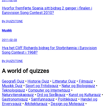
2011-02-03
Hvorfor fremførte Spania sitt bidrag 2 ganger i finalen i
Eurovision Song Contest 2010?
By QUIZSTONE
Musikk
2011-02-03
Hva het Cliff Richards bidrag for Storbritannia i Eurovision
Song Contest i 1968?
By QUIZSTONE
A world of quizzes
Geografi Quiz
•
Historie Quiz
•
Litteratur Quiz
•
Filmquiz
•
Musikk Quiz
•
Sport og Fritidsquiz
•
Natur og Biologiquiz
•
Teknologiquiz
•
Computer og Internetquiz
•
Naturvitenskapquiz
•
Ord og Språkquiz
•
Kunst og Kulturquiz
•
Gastronomiquiz
•
Samfunnsquiz
•
Politikkquiz
•
Handel og
Ervervsquiz
•
Arkitekturquiz
•
Design og Motequiz
•