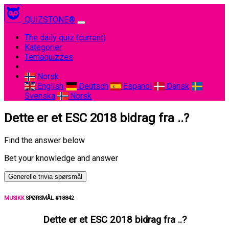
QUIZSTONE®
The daily quiz
(current)
Kategorier
Temaquizzes
Norsk
English
Deutsch
Espanol
Dansk
Svenska
Norsk
Dette er et ESC 2018 bidrag fra ..?
Find the answer below
Bet your knowledge and answer
Generelle trivia spørsmål
MUSIKK
SPØRSMÅL #18842
Dette er et ESC 2018 bidrag fra ..?