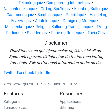
Teknologiquiz
•
Computer og Internetquiz
•
Naturvitenskapquiz
•
Ord og Språkquiz
•
Kunst og Kulturquiz
•
Gastronomiquiz
•
Samfunnsquiz
•
Politikkquiz
•
Handel og
Ervervsquiz
•
Arkitekturquiz
•
Design og Motequiz
•
Mennesketquiz
•
Religion, Kultur og Tradisjonsquiz
•
TV og
Radioquiz
•
Sladderquiz
•
Ferie og Reisequiz
•
Trivia Quiz
Disclaimer
QuizStone er en quizhjemmeside og ikke et leksikon.
Spørsmål og svars riktighet bør derfor tas med kraftig
forbehold. Søk derfor også information andre steder.
Twitter
Facebook
LinkedIn
© 2008-2026 QUIZSTONE APS. ALL RIGHTS RESERVED.
Features
Resources
Kategorier
Applications
Temaquizzes
Sitemap