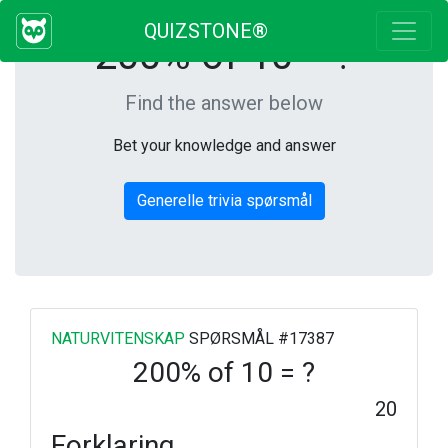
QUIZSTONE®
200% of 10 = ?
Find the answer below
Bet your knowledge and answer
Generelle trivia spørsmål
NATURVITENSKAP
SPØRSMÅL #17387
200% of 10 = ?
20
Forklaring