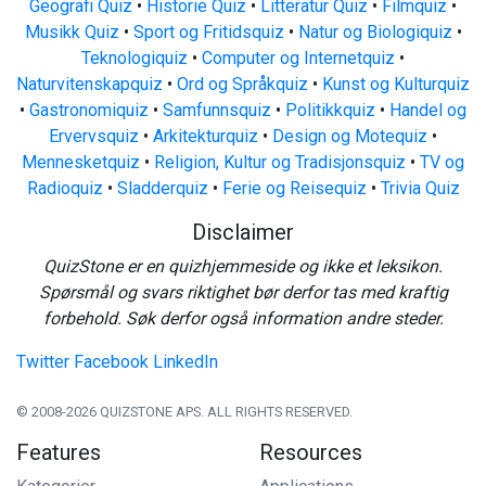
Geografi Quiz
•
Historie Quiz
•
Litteratur Quiz
•
Filmquiz
•
Musikk Quiz
•
Sport og Fritidsquiz
•
Natur og Biologiquiz
•
Teknologiquiz
•
Computer og Internetquiz
•
Naturvitenskapquiz
•
Ord og Språkquiz
•
Kunst og Kulturquiz
•
Gastronomiquiz
•
Samfunnsquiz
•
Politikkquiz
•
Handel og
Ervervsquiz
•
Arkitekturquiz
•
Design og Motequiz
•
Mennesketquiz
•
Religion, Kultur og Tradisjonsquiz
•
TV og
Radioquiz
•
Sladderquiz
•
Ferie og Reisequiz
•
Trivia Quiz
Disclaimer
QuizStone er en quizhjemmeside og ikke et leksikon.
Spørsmål og svars riktighet bør derfor tas med kraftig
forbehold. Søk derfor også information andre steder.
Twitter
Facebook
LinkedIn
© 2008-2026 QUIZSTONE APS. ALL RIGHTS RESERVED.
Features
Resources