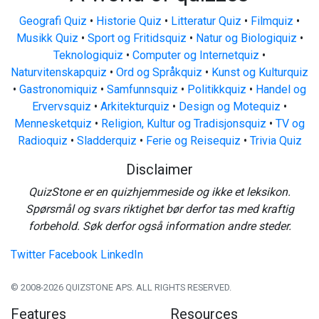
Geografi Quiz
•
Historie Quiz
•
Litteratur Quiz
•
Filmquiz
•
Musikk Quiz
•
Sport og Fritidsquiz
•
Natur og Biologiquiz
•
Teknologiquiz
•
Computer og Internetquiz
•
Naturvitenskapquiz
•
Ord og Språkquiz
•
Kunst og Kulturquiz
•
Gastronomiquiz
•
Samfunnsquiz
•
Politikkquiz
•
Handel og
Ervervsquiz
•
Arkitekturquiz
•
Design og Motequiz
•
Mennesketquiz
•
Religion, Kultur og Tradisjonsquiz
•
TV og
Radioquiz
•
Sladderquiz
•
Ferie og Reisequiz
•
Trivia Quiz
Disclaimer
QuizStone er en quizhjemmeside og ikke et leksikon.
Spørsmål og svars riktighet bør derfor tas med kraftig
forbehold. Søk derfor også information andre steder.
Twitter
Facebook
LinkedIn
© 2008-2026 QUIZSTONE APS. ALL RIGHTS RESERVED.
Features
Resources