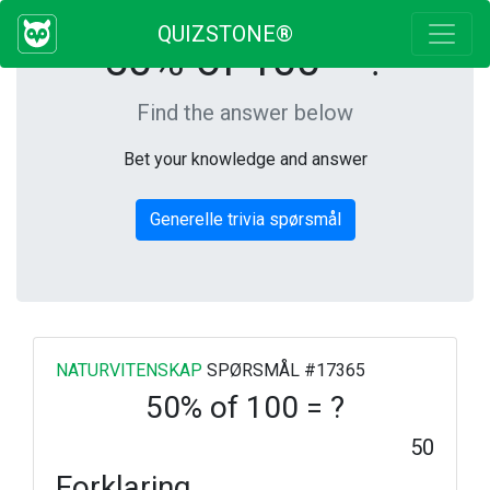
QUIZSTONE®
50% of 100 = ?
Find the answer below
Bet your knowledge and answer
Generelle trivia spørsmål
NATURVITENSKAP
SPØRSMÅL #17365
50% of 100 = ?
50
Forklaring