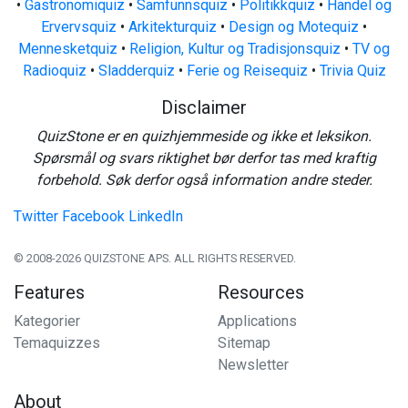
•
Gastronomiquiz
•
Samfunnsquiz
•
Politikkquiz
•
Handel og
Ervervsquiz
•
Arkitekturquiz
•
Design og Motequiz
•
Mennesketquiz
•
Religion, Kultur og Tradisjonsquiz
•
TV og
Radioquiz
•
Sladderquiz
•
Ferie og Reisequiz
•
Trivia Quiz
Disclaimer
QuizStone er en quizhjemmeside og ikke et leksikon.
Spørsmål og svars riktighet bør derfor tas med kraftig
forbehold. Søk derfor også information andre steder.
Twitter
Facebook
LinkedIn
© 2008-2026 QUIZSTONE APS. ALL RIGHTS RESERVED.
Features
Resources
Kategorier
Applications
Temaquizzes
Sitemap
Newsletter
About