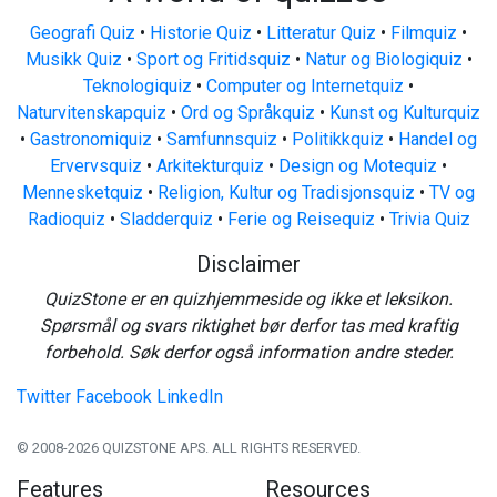
Geografi Quiz
•
Historie Quiz
•
Litteratur Quiz
•
Filmquiz
•
Musikk Quiz
•
Sport og Fritidsquiz
•
Natur og Biologiquiz
•
Teknologiquiz
•
Computer og Internetquiz
•
Naturvitenskapquiz
•
Ord og Språkquiz
•
Kunst og Kulturquiz
•
Gastronomiquiz
•
Samfunnsquiz
•
Politikkquiz
•
Handel og
Ervervsquiz
•
Arkitekturquiz
•
Design og Motequiz
•
Mennesketquiz
•
Religion, Kultur og Tradisjonsquiz
•
TV og
Radioquiz
•
Sladderquiz
•
Ferie og Reisequiz
•
Trivia Quiz
Disclaimer
QuizStone er en quizhjemmeside og ikke et leksikon.
Spørsmål og svars riktighet bør derfor tas med kraftig
forbehold. Søk derfor også information andre steder.
Twitter
Facebook
LinkedIn
© 2008-2026 QUIZSTONE APS. ALL RIGHTS RESERVED.
Features
Resources