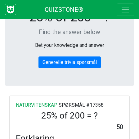
QUIZSTONE®
25% of 200 = ?
Find the answer below
Bet your knowledge and answer
Generelle trivia spørsmål
NATURVITENSKAP
SPØRSMÅL #17358
25% of 200 = ?
50
Forklaring