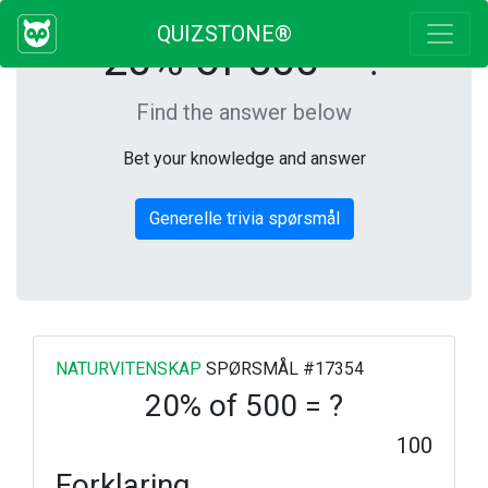
QUIZSTONE®
20% of 500 = ?
Find the answer below
Bet your knowledge and answer
Generelle trivia spørsmål
NATURVITENSKAP
SPØRSMÅL #17354
20% of 500 = ?
100
Forklaring