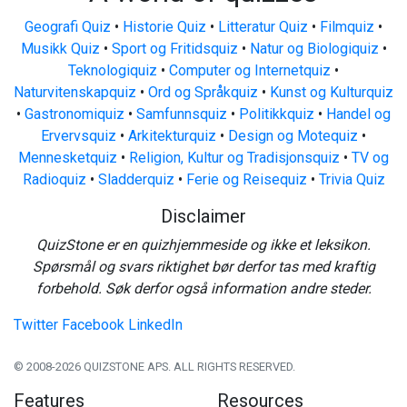
Geografi Quiz
•
Historie Quiz
•
Litteratur Quiz
•
Filmquiz
•
Musikk Quiz
•
Sport og Fritidsquiz
•
Natur og Biologiquiz
•
Teknologiquiz
•
Computer og Internetquiz
•
Naturvitenskapquiz
•
Ord og Språkquiz
•
Kunst og Kulturquiz
•
Gastronomiquiz
•
Samfunnsquiz
•
Politikkquiz
•
Handel og
Ervervsquiz
•
Arkitekturquiz
•
Design og Motequiz
•
Mennesketquiz
•
Religion, Kultur og Tradisjonsquiz
•
TV og
Radioquiz
•
Sladderquiz
•
Ferie og Reisequiz
•
Trivia Quiz
Disclaimer
QuizStone er en quizhjemmeside og ikke et leksikon.
Spørsmål og svars riktighet bør derfor tas med kraftig
forbehold. Søk derfor også information andre steder.
Twitter
Facebook
LinkedIn
© 2008-2026 QUIZSTONE APS. ALL RIGHTS RESERVED.
Features
Resources