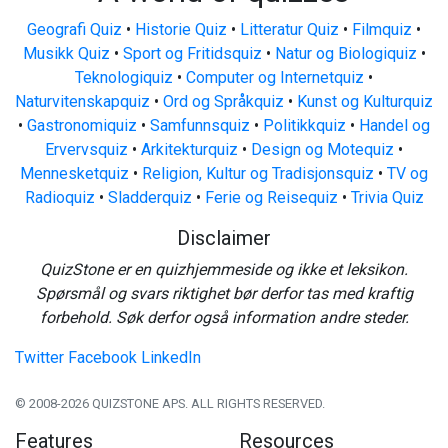
Geografi Quiz
•
Historie Quiz
•
Litteratur Quiz
•
Filmquiz
•
Musikk Quiz
•
Sport og Fritidsquiz
•
Natur og Biologiquiz
•
Teknologiquiz
•
Computer og Internetquiz
•
Naturvitenskapquiz
•
Ord og Språkquiz
•
Kunst og Kulturquiz
•
Gastronomiquiz
•
Samfunnsquiz
•
Politikkquiz
•
Handel og
Ervervsquiz
•
Arkitekturquiz
•
Design og Motequiz
•
Mennesketquiz
•
Religion, Kultur og Tradisjonsquiz
•
TV og
Radioquiz
•
Sladderquiz
•
Ferie og Reisequiz
•
Trivia Quiz
Disclaimer
QuizStone er en quizhjemmeside og ikke et leksikon.
Spørsmål og svars riktighet bør derfor tas med kraftig
forbehold. Søk derfor også information andre steder.
Twitter
Facebook
LinkedIn
© 2008-2026 QUIZSTONE APS. ALL RIGHTS RESERVED.
Features
Resources