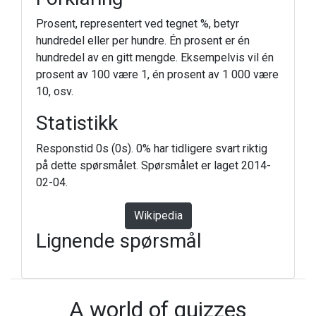
Prosent, representert ved tegnet %, betyr
hundredel eller per hundre. Én prosent er én
hundredel av en gitt mengde. Eksempelvis vil én
prosent av 100 være 1, én prosent av 1 000 være
10, osv.
Statistikk
Responstid 0s (0s). 0% har tidligere svart riktig
på dette spørsmålet. Spørsmålet er laget 2014-
02-04.
Wikipedia
Lignende spørsmål
A world of quizzes