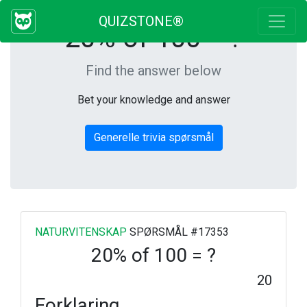
QUIZSTONE®
20% of 100 = ?
Find the answer below
Bet your knowledge and answer
Generelle trivia spørsmål
NATURVITENSKAP
SPØRSMÅL #17353
20% of 100 = ?
20
Forklaring