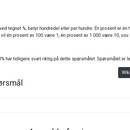
ved tegnet %, betyr hundredel eller per hundre. Én prosent er én 
il én prosent av 100 være 1, én prosent av 1 000 være 10, osv.
% har tidligere svart riktig på dette spørsmålet. Spørsmålet er 
Wik
ørsmål