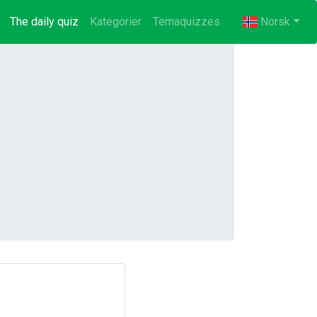
The daily quiz
(current)
Kategorier
Temaquizzes
Norsk