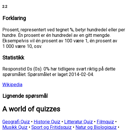
2.2
Forklaring
Prosent, representert ved tegnet %, betyr hundredel eller per
hundre. Én prosent er én hundredel av en gitt mengde.
Eksempelvis vil én prosent av 100 være 1, én prosent av
1 000 være 10, osv.
Statistikk
Responstid 0s (0s). 0% har tidligere svart riktig på dette
spørsmålet. Spørsmålet er laget 2014-02-04.
Wikipedia
Lignende spørsmål
A world of quizzes
Geografi Quiz
•
Historie Quiz
•
Litteratur Quiz
•
Filmquiz
•
Musikk Quiz
•
Sport og Fritidsquiz
•
Natur og Biologiquiz
•