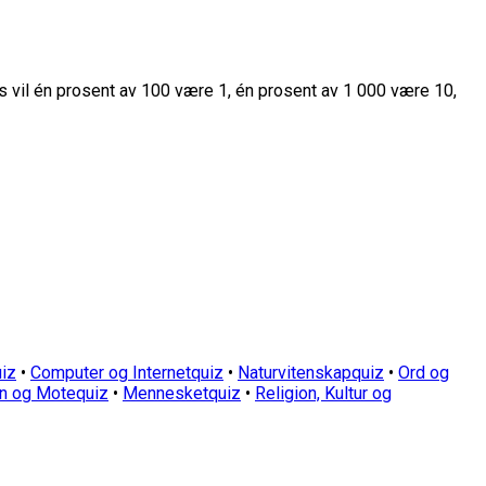
s vil én prosent av 100 være 1, én prosent av 1 000 være 10,
iz
•
Computer og Internetquiz
•
Naturvitenskapquiz
•
Ord og
n og Motequiz
•
Mennesketquiz
•
Religion, Kultur og