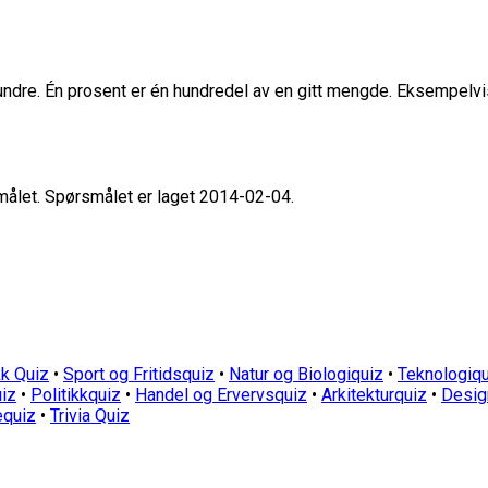
hundre. Én prosent er én hundredel av en gitt mengde. Eksempelvi
smålet. Spørsmålet er laget 2014-02-04.
k Quiz
•
Sport og Fritidsquiz
•
Natur og Biologiquiz
•
Teknologiqu
iz
•
Politikkquiz
•
Handel og Ervervsquiz
•
Arkitekturquiz
•
Desig
equiz
•
Trivia Quiz