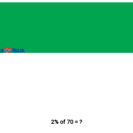
ka
Norsk
2% of 70 = ?