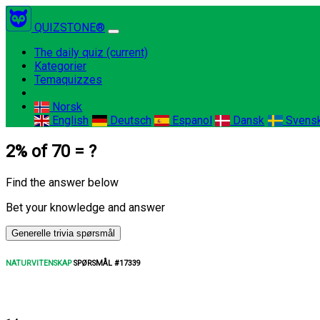
QUIZSTONE®
The daily quiz
(current)
Kategorier
Temaquizzes
Norsk
English
Deutsch
Espanol
Dansk
Svens
2% of 70 = ?
Find the answer below
Bet your knowledge and answer
Generelle trivia spørsmål
NATURVITENSKAP
SPØRSMÅL #17339