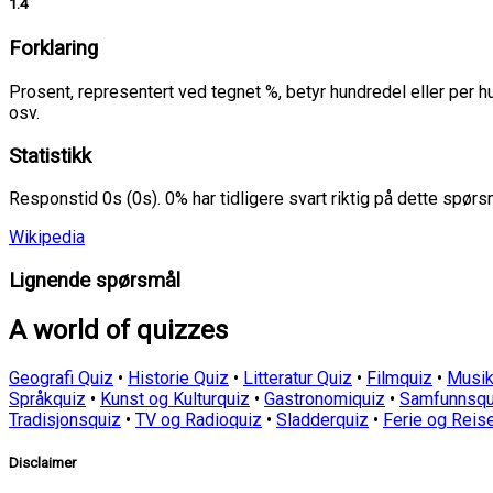
1.4
Forklaring
Prosent, representert ved tegnet %, betyr hundredel eller per 
osv.
Statistikk
Responstid 0s (0s). 0% har tidligere svart riktig på dette spør
Wikipedia
Lignende spørsmål
A world of quizzes
Geografi Quiz
•
Historie Quiz
•
Litteratur Quiz
•
Filmquiz
•
Musik
Språkquiz
•
Kunst og Kulturquiz
•
Gastronomiquiz
•
Samfunnsqu
Tradisjonsquiz
•
TV og Radioquiz
•
Sladderquiz
•
Ferie og Reis
Disclaimer