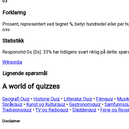
0.3
Forklaring
Prosent, representert ved tegnet %, betyr hundredel eller per 
osv.
Statistikk
Responstid 0s (0s). 33% har tidligere svart riktig på dette spø
Wikipedia
Lignende spørsmål
A world of quizzes
Geografi Quiz
•
Historie Quiz
•
Litteratur Quiz
•
Filmquiz
•
Musik
Språkquiz
•
Kunst og Kulturquiz
•
Gastronomiquiz
•
Samfunnsqu
Tradisjonsquiz
•
TV og Radioquiz
•
Sladderquiz
•
Ferie og Reis
Disclaimer