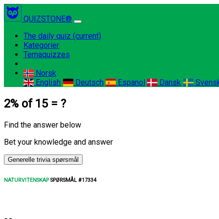
QUIZSTONE®
The daily quiz
(current)
Kategorier
Temaquizzes
Norsk
English
Deutsch
Espanol
Dansk
Svens
2% of 15 = ?
Find the answer below
Bet your knowledge and answer
Generelle trivia spørsmål
NATURVITENSKAP
SPØRSMÅL #17334