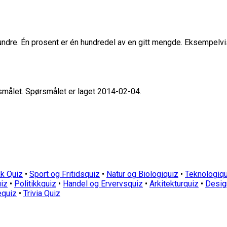
hundre. Én prosent er én hundredel av en gitt mengde. Eksempelvi
rsmålet. Spørsmålet er laget 2014-02-04.
k Quiz
•
Sport og Fritidsquiz
•
Natur og Biologiquiz
•
Teknologiqu
iz
•
Politikkquiz
•
Handel og Ervervsquiz
•
Arkitekturquiz
•
Desig
equiz
•
Trivia Quiz