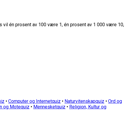
s vil én prosent av 100 være 1, én prosent av 1 000 være 10,
iz
•
Computer og Internetquiz
•
Naturvitenskapquiz
•
Ord og
n og Motequiz
•
Mennesketquiz
•
Religion, Kultur og