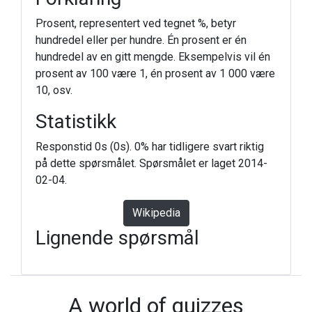
Prosent, representert ved tegnet %, betyr
hundredel eller per hundre. Én prosent er én
hundredel av en gitt mengde. Eksempelvis vil én
prosent av 100 være 1, én prosent av 1 000 være
10, osv.
Statistikk
Responstid 0s (0s). 0% har tidligere svart riktig
på dette spørsmålet. Spørsmålet er laget 2014-
02-04.
Wikipedia
Lignende spørsmål
A world of quizzes