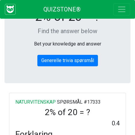
QUIZSTONE®
2% of 20 = ?
Find the answer below
Bet your knowledge and answer
Generelle trivia spørsmål
NATURVITENSKAP
SPØRSMÅL #17333
2% of 20 = ?
0.4
Forklaring