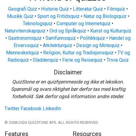
Geografi Quiz
•
Historie Quiz
•
Litteratur Quiz
•
Filmquiz
•
Musikk Quiz
•
Sport og Fritidsquiz
•
Natur og Biologiquiz
•
Teknologiquiz
•
Computer og Internetquiz
•
Naturvitenskapquiz
•
Ord og Språkquiz
•
Kunst og Kulturquiz
•
Gastronomiquiz
•
Samfunnsquiz
•
Politikkquiz
•
Handel og
Ervervsquiz
•
Arkitekturquiz
•
Design og Motequiz
•
Mennesketquiz
•
Religion, Kultur og Tradisjonsquiz
•
TV og
Radioquiz
•
Sladderquiz
•
Ferie og Reisequiz
•
Trivia Quiz
Disclaimer
QuizStone er en quizhjemmeside og ikke et leksikon.
Spørsmål og svars riktighet bør derfor tas med kraftig
forbehold. Søk derfor også information andre steder.
Twitter
Facebook
LinkedIn
© 2008-2026 QUIZSTONE APS. ALL RIGHTS RESERVED.
Features
Resources