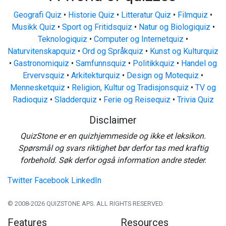
Geografi Quiz
•
Historie Quiz
•
Litteratur Quiz
•
Filmquiz
•
Musikk Quiz
•
Sport og Fritidsquiz
•
Natur og Biologiquiz
•
Teknologiquiz
•
Computer og Internetquiz
•
Naturvitenskapquiz
•
Ord og Språkquiz
•
Kunst og Kulturquiz
•
Gastronomiquiz
•
Samfunnsquiz
•
Politikkquiz
•
Handel og
Ervervsquiz
•
Arkitekturquiz
•
Design og Motequiz
•
Mennesketquiz
•
Religion, Kultur og Tradisjonsquiz
•
TV og
Radioquiz
•
Sladderquiz
•
Ferie og Reisequiz
•
Trivia Quiz
Disclaimer
QuizStone er en quizhjemmeside og ikke et leksikon.
Spørsmål og svars riktighet bør derfor tas med kraftig
forbehold. Søk derfor også information andre steder.
Twitter
Facebook
LinkedIn
© 2008-2026 QUIZSTONE APS. ALL RIGHTS RESERVED.
Features
Resources