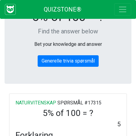
QUIZSTONE®
5% of 100 = ?
Find the answer below
Bet your knowledge and answer
Generelle trivia spørsmål
NATURVITENSKAP
SPØRSMÅL #17315
5% of 100 = ?
5
Forklaring