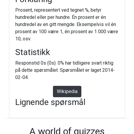
Prosent, representert ved tegnet %, betyr
hundredel eller per hundre. Én prosent er én
hundredel av en gitt mengde. Eksempelvis vil én
prosent av 100 være 1, én prosent av 1 000 være
10, osv.
Statistikk
Responstid 0s (0s). 0% har tidligere svart riktig
på dette spørsmålet. Spørsmålet er laget 2014-
02-04.
Wikipedia
Lignende spørsmål
A world of quizzes