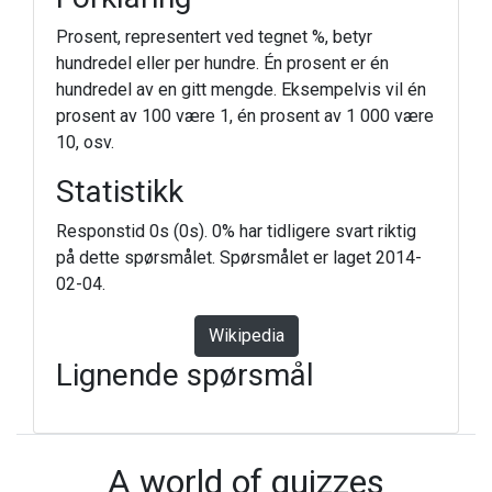
Prosent, representert ved tegnet %, betyr
hundredel eller per hundre. Én prosent er én
hundredel av en gitt mengde. Eksempelvis vil én
prosent av 100 være 1, én prosent av 1 000 være
10, osv.
Statistikk
Responstid 0s (0s). 0% har tidligere svart riktig
på dette spørsmålet. Spørsmålet er laget 2014-
02-04.
Wikipedia
Lignende spørsmål
A world of quizzes