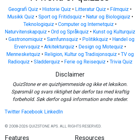
Geografi Quiz
•
Historie Quiz
•
Litteratur Quiz
•
Filmquiz
•
Musikk Quiz
•
Sport og Fritidsquiz
•
Natur og Biologiquiz
•
Teknologiquiz
•
Computer og Internetquiz
•
Naturvitenskapquiz
•
Ord og Språkquiz
•
Kunst og Kulturquiz
•
Gastronomiquiz
•
Samfunnsquiz
•
Politikkquiz
•
Handel og
Ervervsquiz
•
Arkitekturquiz
•
Design og Motequiz
•
Mennesketquiz
•
Religion, Kultur og Tradisjonsquiz
•
TV og
Radioquiz
•
Sladderquiz
•
Ferie og Reisequiz
•
Trivia Quiz
Disclaimer
QuizStone er en quizhjemmeside og ikke et leksikon.
Spørsmål og svars riktighet bør derfor tas med kraftig
forbehold. Søk derfor også information andre steder.
Twitter
Facebook
LinkedIn
© 2008-2026 QUIZSTONE APS. ALL RIGHTS RESERVED.
Features
Resources