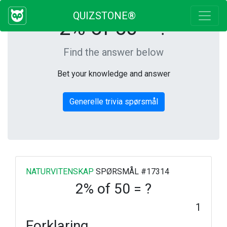
QUIZSTONE®
2% of 50 = ?
Find the answer below
Bet your knowledge and answer
Generelle trivia spørsmål
NATURVITENSKAP
SPØRSMÅL #17314
2% of 50 = ?
1
Forklaring