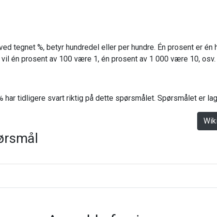
ved tegnet %, betyr hundredel eller per hundre. Én prosent er én 
il én prosent av 100 være 1, én prosent av 1 000 være 10, osv.
 har tidligere svart riktig på dette spørsmålet. Spørsmålet er l
Wik
ørsmål