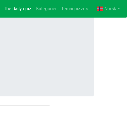
The daily quiz
(current)
Kategorier
Temaquizzes
Norsk