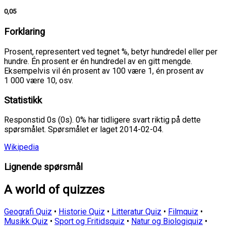
0,05
Forklaring
Prosent, representert ved tegnet %, betyr hundredel eller per
hundre. Én prosent er én hundredel av en gitt mengde.
Eksempelvis vil én prosent av 100 være 1, én prosent av
1 000 være 10, osv.
Statistikk
Responstid 0s (0s). 0% har tidligere svart riktig på dette
spørsmålet. Spørsmålet er laget 2014-02-04.
Wikipedia
Lignende spørsmål
A world of quizzes
Geografi Quiz
•
Historie Quiz
•
Litteratur Quiz
•
Filmquiz
•
Musikk Quiz
•
Sport og Fritidsquiz
•
Natur og Biologiquiz
•