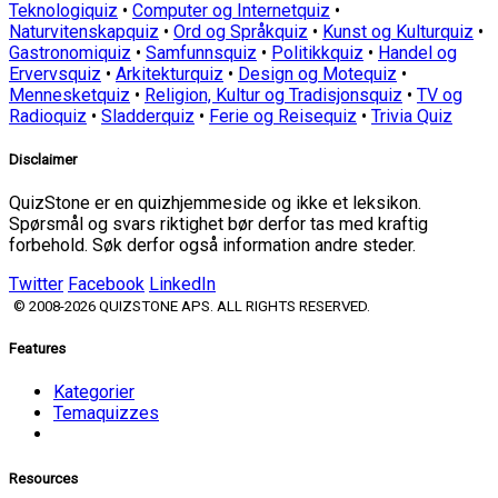
Teknologiquiz
•
Computer og Internetquiz
•
Naturvitenskapquiz
•
Ord og Språkquiz
•
Kunst og Kulturquiz
•
Gastronomiquiz
•
Samfunnsquiz
•
Politikkquiz
•
Handel og
Ervervsquiz
•
Arkitekturquiz
•
Design og Motequiz
•
Mennesketquiz
•
Religion, Kultur og Tradisjonsquiz
•
TV og
Radioquiz
•
Sladderquiz
•
Ferie og Reisequiz
•
Trivia Quiz
Disclaimer
QuizStone er en quizhjemmeside og ikke et leksikon.
Spørsmål og svars riktighet bør derfor tas med kraftig
forbehold. Søk derfor også information andre steder.
Twitter
Facebook
LinkedIn
© 2008-2026 QUIZSTONE APS. ALL RIGHTS RESERVED.
Features
Kategorier
Temaquizzes
Resources