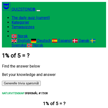
QUIZSTONE®
The daily quiz
(current)
Kategorier
Temaquizzes
Norsk
English
Deutsch
Espanol
Dansk
Svenska
Norsk
1% of 5 = ?
Find the answer below
Bet your knowledge and answer
Generelle trivia spørsmål
NATURVITENSKAP
SPØRSMÅL #17308
1% of 5 = ?