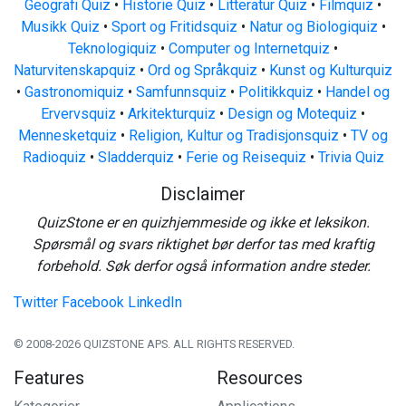
Geografi Quiz
•
Historie Quiz
•
Litteratur Quiz
•
Filmquiz
•
Musikk Quiz
•
Sport og Fritidsquiz
•
Natur og Biologiquiz
•
Teknologiquiz
•
Computer og Internetquiz
•
Naturvitenskapquiz
•
Ord og Språkquiz
•
Kunst og Kulturquiz
•
Gastronomiquiz
•
Samfunnsquiz
•
Politikkquiz
•
Handel og
Ervervsquiz
•
Arkitekturquiz
•
Design og Motequiz
•
Mennesketquiz
•
Religion, Kultur og Tradisjonsquiz
•
TV og
Radioquiz
•
Sladderquiz
•
Ferie og Reisequiz
•
Trivia Quiz
Disclaimer
QuizStone er en quizhjemmeside og ikke et leksikon.
Spørsmål og svars riktighet bør derfor tas med kraftig
forbehold. Søk derfor også information andre steder.
Twitter
Facebook
LinkedIn
© 2008-2026 QUIZSTONE APS. ALL RIGHTS RESERVED.
Features
Resources