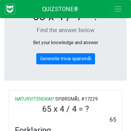
QUIZSTONE®
65 x 4 / 4 = ?
Find the answer below
Bet your knowledge and answer
Generelle trivia spørsmål
NATURVITENSKAP
SPØRSMÅL #17229
65 x 4 / 4 = ?
65
Forklaring