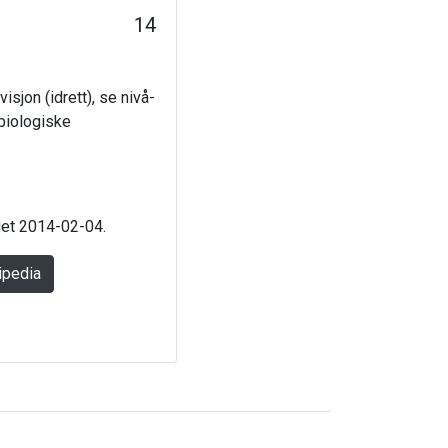
14
isjon (idrett), se nivå-
 biologiske
aget 2014-02-04.
ipedia