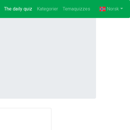
The daily quiz
(current)
Kategorier
Temaquizzes
Norsk