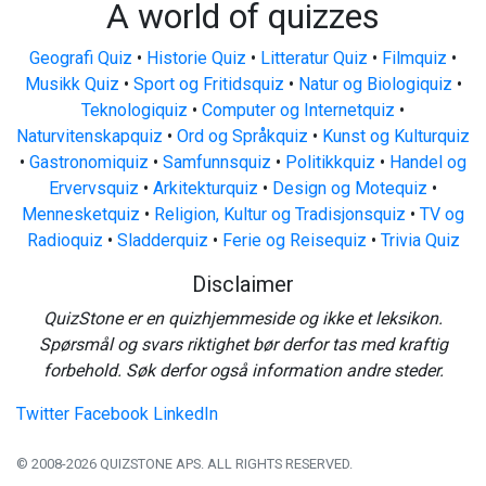
A world of quizzes
Geografi Quiz
•
Historie Quiz
•
Litteratur Quiz
•
Filmquiz
•
Musikk Quiz
•
Sport og Fritidsquiz
•
Natur og Biologiquiz
•
Teknologiquiz
•
Computer og Internetquiz
•
Naturvitenskapquiz
•
Ord og Språkquiz
•
Kunst og Kulturquiz
•
Gastronomiquiz
•
Samfunnsquiz
•
Politikkquiz
•
Handel og
Ervervsquiz
•
Arkitekturquiz
•
Design og Motequiz
•
Mennesketquiz
•
Religion, Kultur og Tradisjonsquiz
•
TV og
Radioquiz
•
Sladderquiz
•
Ferie og Reisequiz
•
Trivia Quiz
Disclaimer
QuizStone er en quizhjemmeside og ikke et leksikon.
Spørsmål og svars riktighet bør derfor tas med kraftig
forbehold. Søk derfor også information andre steder.
Twitter
Facebook
LinkedIn
© 2008-2026 QUIZSTONE APS. ALL RIGHTS RESERVED.