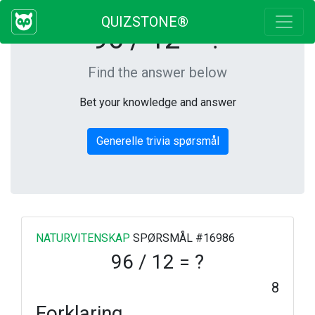
QUIZSTONE®
96 / 12 = ?
Find the answer below
Bet your knowledge and answer
Generelle trivia spørsmål
NATURVITENSKAP
SPØRSMÅL #16986
96 / 12 = ?
8
Forklaring