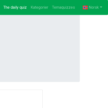
The daily quiz
(current)
Kategorier
Temaquizzes
Norsk