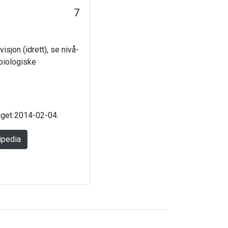
7
isjon (idrett), se nivå-
 biologiske
laget 2014-02-04.
ipedia