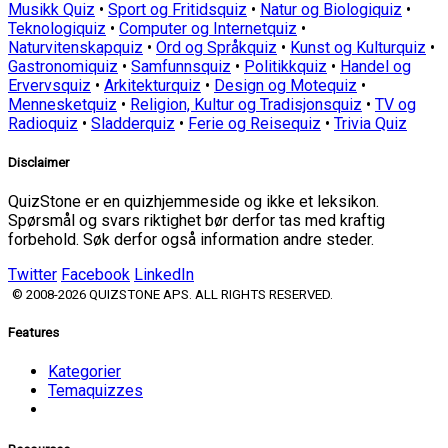
Musikk Quiz
•
Sport og Fritidsquiz
•
Natur og Biologiquiz
•
Teknologiquiz
•
Computer og Internetquiz
•
Naturvitenskapquiz
•
Ord og Språkquiz
•
Kunst og Kulturquiz
•
Gastronomiquiz
•
Samfunnsquiz
•
Politikkquiz
•
Handel og
Ervervsquiz
•
Arkitekturquiz
•
Design og Motequiz
•
Mennesketquiz
•
Religion, Kultur og Tradisjonsquiz
•
TV og
Radioquiz
•
Sladderquiz
•
Ferie og Reisequiz
•
Trivia Quiz
Disclaimer
QuizStone er en quizhjemmeside og ikke et leksikon.
Spørsmål og svars riktighet bør derfor tas med kraftig
forbehold. Søk derfor også information andre steder.
Twitter
Facebook
LinkedIn
© 2008-2026 QUIZSTONE APS. ALL RIGHTS RESERVED.
Features
Kategorier
Temaquizzes