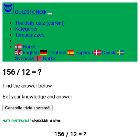
QUIZSTONE®
The daily quiz
(current)
Kategorier
Temaquizzes
Norsk
English
Deutsch
Espanol
Dansk
Svenska
Norsk
156 / 12 = ?
Find the answer below
Bet your knowledge and answer
Generelle trivia spørsmål
NATURVITENSKAP
SPØRSMÅL #16981
156 / 12 = ?