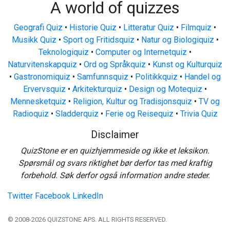
A world of quizzes
Geografi Quiz
•
Historie Quiz
•
Litteratur Quiz
•
Filmquiz
•
Musikk Quiz
•
Sport og Fritidsquiz
•
Natur og Biologiquiz
•
Teknologiquiz
•
Computer og Internetquiz
•
Naturvitenskapquiz
•
Ord og Språkquiz
•
Kunst og Kulturquiz
•
Gastronomiquiz
•
Samfunnsquiz
•
Politikkquiz
•
Handel og
Ervervsquiz
•
Arkitekturquiz
•
Design og Motequiz
•
Mennesketquiz
•
Religion, Kultur og Tradisjonsquiz
•
TV og
Radioquiz
•
Sladderquiz
•
Ferie og Reisequiz
•
Trivia Quiz
Disclaimer
QuizStone er en quizhjemmeside og ikke et leksikon.
Spørsmål og svars riktighet bør derfor tas med kraftig
forbehold. Søk derfor også information andre steder.
Twitter
Facebook
LinkedIn
© 2008-2026 QUIZSTONE APS. ALL RIGHTS RESERVED.