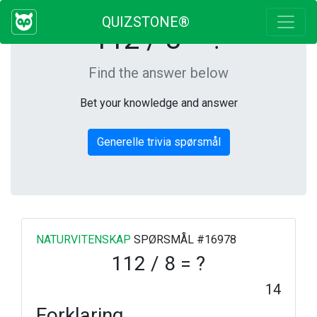
QUIZSTONE®
112 / 8 = ?
Find the answer below
Bet your knowledge and answer
Generelle trivia spørsmål
NATURVITENSKAP
SPØRSMÅL #16978
112 / 8 = ?
14
Forklaring