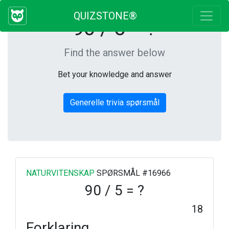
QUIZSTONE®
90 / 5 = ?
Find the answer below
Bet your knowledge and answer
Generelle trivia spørsmål
NATURVITENSKAP
SPØRSMÅL #16966
90 / 5 = ?
18
Forklaring