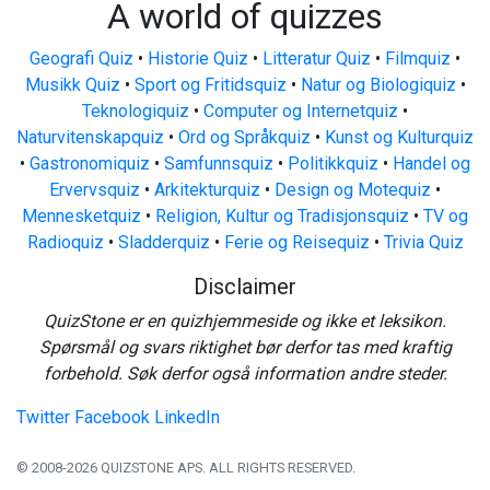
A world of quizzes
Geografi Quiz
•
Historie Quiz
•
Litteratur Quiz
•
Filmquiz
•
Musikk Quiz
•
Sport og Fritidsquiz
•
Natur og Biologiquiz
•
Teknologiquiz
•
Computer og Internetquiz
•
Naturvitenskapquiz
•
Ord og Språkquiz
•
Kunst og Kulturquiz
•
Gastronomiquiz
•
Samfunnsquiz
•
Politikkquiz
•
Handel og
Ervervsquiz
•
Arkitekturquiz
•
Design og Motequiz
•
Mennesketquiz
•
Religion, Kultur og Tradisjonsquiz
•
TV og
Radioquiz
•
Sladderquiz
•
Ferie og Reisequiz
•
Trivia Quiz
Disclaimer
QuizStone er en quizhjemmeside og ikke et leksikon.
Spørsmål og svars riktighet bør derfor tas med kraftig
forbehold. Søk derfor også information andre steder.
Twitter
Facebook
LinkedIn
© 2008-2026 QUIZSTONE APS. ALL RIGHTS RESERVED.