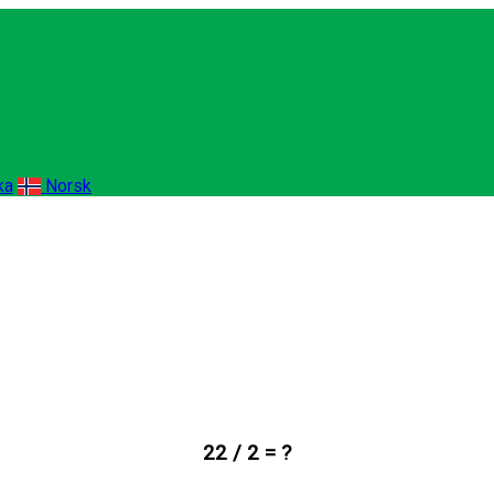
ka
Norsk
22 / 2 = ?