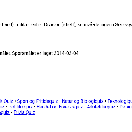
rband), militær enhet Divisjon (idrett), se nivå-delingen i Seriesy
smålet. Spørsmålet er laget 2014-02-04.
k Quiz
•
Sport og Fritidsquiz
•
Natur og Biologiquiz
•
Teknologiqu
iz
•
Politikkquiz
•
Handel og Ervervsquiz
•
Arkitekturquiz
•
Desig
equiz
•
Trivia Quiz