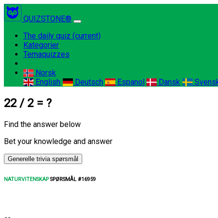
QUIZSTONE®
The daily quiz
(current)
Kategorier
Temaquizzes
Norsk
English
Deutsch
Espanol
Dansk
Svens
22 / 2 = ?
Find the answer below
Bet your knowledge and answer
Generelle trivia spørsmål
NATURVITENSKAP
SPØRSMÅL #16959