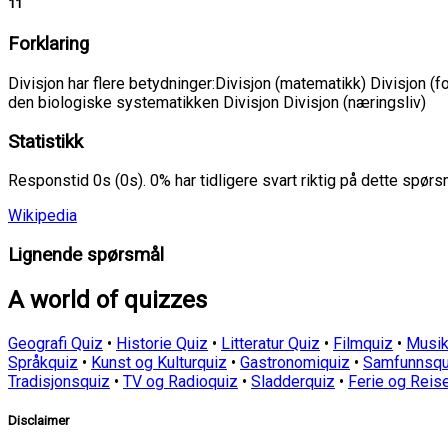
11
Forklaring
Divisjon har flere betydninger:Divisjon (matematikk) Divisjon (fo
den biologiske systematikken Divisjon Divisjon (næringsliv)
Statistikk
Responstid 0s (0s). 0% har tidligere svart riktig på dette spør
Wikipedia
Lignende spørsmål
A world of quizzes
Geografi Quiz
•
Historie Quiz
•
Litteratur Quiz
•
Filmquiz
•
Musik
Språkquiz
•
Kunst og Kulturquiz
•
Gastronomiquiz
•
Samfunnsqu
Tradisjonsquiz
•
TV og Radioquiz
•
Sladderquiz
•
Ferie og Reis
Disclaimer