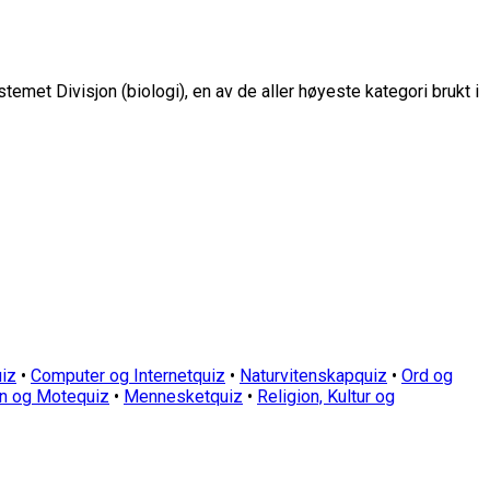
stemet Divisjon (biologi), en av de aller høyeste kategori brukt i
iz
•
Computer og Internetquiz
•
Naturvitenskapquiz
•
Ord og
n og Motequiz
•
Mennesketquiz
•
Religion, Kultur og