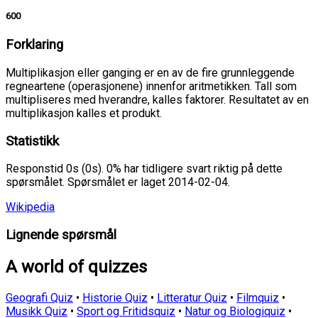
600
Forklaring
Multiplikasjon eller ganging er en av de fire grunnleggende
regneartene (operasjonene) innenfor aritmetikken. Tall som
multipliseres med hverandre, kalles faktorer. Resultatet av en
multiplikasjon kalles et produkt.
Statistikk
Responstid 0s (0s). 0% har tidligere svart riktig på dette
spørsmålet. Spørsmålet er laget 2014-02-04.
Wikipedia
Lignende spørsmål
A world of quizzes
Geografi Quiz
•
Historie Quiz
•
Litteratur Quiz
•
Filmquiz
•
Musikk Quiz
•
Sport og Fritidsquiz
•
Natur og Biologiquiz
•