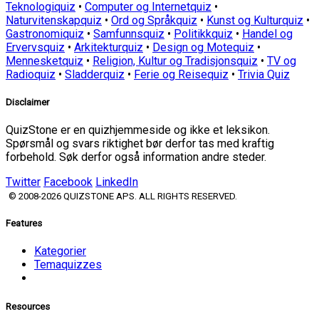
Teknologiquiz
•
Computer og Internetquiz
•
Naturvitenskapquiz
•
Ord og Språkquiz
•
Kunst og Kulturquiz
•
Gastronomiquiz
•
Samfunnsquiz
•
Politikkquiz
•
Handel og
Ervervsquiz
•
Arkitekturquiz
•
Design og Motequiz
•
Mennesketquiz
•
Religion, Kultur og Tradisjonsquiz
•
TV og
Radioquiz
•
Sladderquiz
•
Ferie og Reisequiz
•
Trivia Quiz
Disclaimer
QuizStone er en quizhjemmeside og ikke et leksikon.
Spørsmål og svars riktighet bør derfor tas med kraftig
forbehold. Søk derfor også information andre steder.
Twitter
Facebook
LinkedIn
© 2008-2026 QUIZSTONE APS. ALL RIGHTS RESERVED.
Features
Kategorier
Temaquizzes
Resources