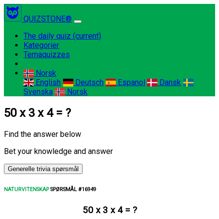
QUIZSTONE®
The daily quiz
(current)
Kategorier
Temaquizzes
Norsk
English
Deutsch
Espanol
Dansk
Svenska
Norsk
50 x 3 x 4 = ?
Find the answer below
Bet your knowledge and answer
Generelle trivia spørsmål
NATURVITENSKAP
SPØRSMÅL #16949
50 x 3 x 4 = ?