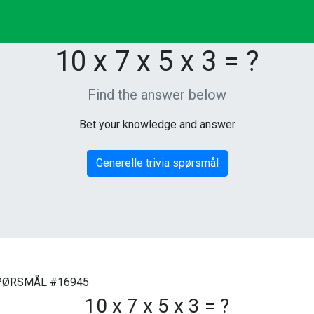
10 x 7 x 5 x 3 = ?
Find the answer below
Bet your knowledge and answer
Generelle trivia spørsmål
ØRSMÅL #16945
10 x 7 x 5 x 3 = ?