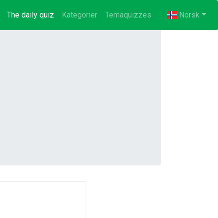
The daily quiz
(current)
Kategorier
Temaquizzes
Norsk