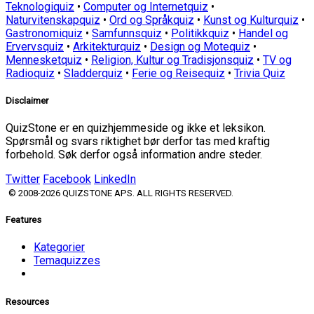
Teknologiquiz
•
Computer og Internetquiz
•
Naturvitenskapquiz
•
Ord og Språkquiz
•
Kunst og Kulturquiz
•
Gastronomiquiz
•
Samfunnsquiz
•
Politikkquiz
•
Handel og
Ervervsquiz
•
Arkitekturquiz
•
Design og Motequiz
•
Mennesketquiz
•
Religion, Kultur og Tradisjonsquiz
•
TV og
Radioquiz
•
Sladderquiz
•
Ferie og Reisequiz
•
Trivia Quiz
Disclaimer
QuizStone er en quizhjemmeside og ikke et leksikon.
Spørsmål og svars riktighet bør derfor tas med kraftig
forbehold. Søk derfor også information andre steder.
Twitter
Facebook
LinkedIn
© 2008-2026 QUIZSTONE APS. ALL RIGHTS RESERVED.
Features
Kategorier
Temaquizzes
Resources