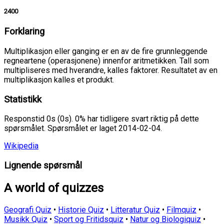
2400
Forklaring
Multiplikasjon eller ganging er en av de fire grunnleggende
regneartene (operasjonene) innenfor aritmetikken. Tall som
multipliseres med hverandre, kalles faktorer. Resultatet av en
multiplikasjon kalles et produkt.
Statistikk
Responstid 0s (0s). 0% har tidligere svart riktig på dette
spørsmålet. Spørsmålet er laget 2014-02-04.
Wikipedia
Lignende spørsmål
A world of quizzes
Geografi Quiz
•
Historie Quiz
•
Litteratur Quiz
•
Filmquiz
•
Musikk Quiz
•
Sport og Fritidsquiz
•
Natur og Biologiquiz
•