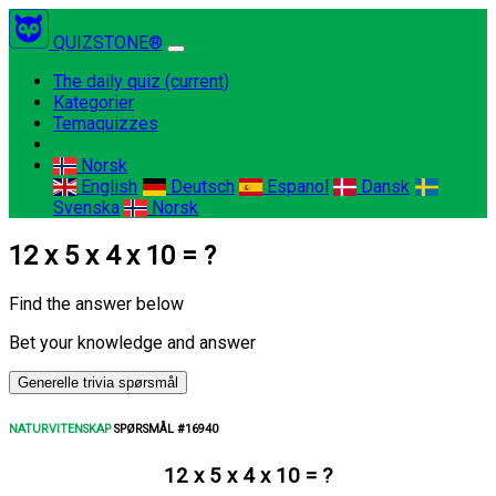
QUIZSTONE®
The daily quiz
(current)
Kategorier
Temaquizzes
Norsk
English
Deutsch
Espanol
Dansk
Svenska
Norsk
12 x 5 x 4 x 10 = ?
Find the answer below
Bet your knowledge and answer
Generelle trivia spørsmål
NATURVITENSKAP
SPØRSMÅL #16940
12 x 5 x 4 x 10 = ?